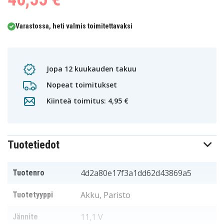
Varastossa, heti valmis toimitettavaksi
Jopa 12 kuukauden takuu
Nopeat toimitukset
Kiinteä toimitus: 4,95 €
Tuotetiedot
4d2a80e17f3a1dd62d43869a5
Tuotenro
Akku, Paristo
Tuotetyyppi
11,1 V
Jännite