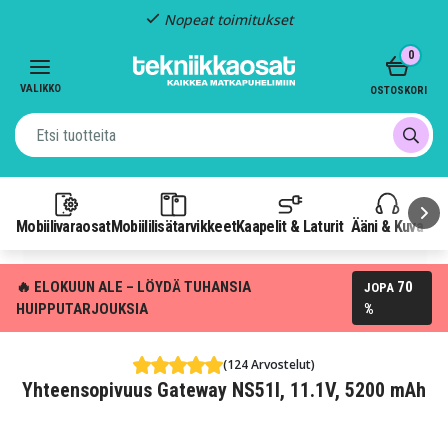
Nopeat toimitukset
Item
0
2
of
VALIKKO
OSTOSKORI
3
Mobiilivaraosat
Mobiililisätarvikkeet
Kaapelit & Laturit
Ääni & Kuva
P
🔥 ELOKUUN ALE – LÖYDÄ TUHANSIA
70
JOPA
HUIPPUTARJOUKSIA
%
(124 Arvostelut)
Yhteensopivuus Gateway NS51I, 11.1V, 5200 mAh