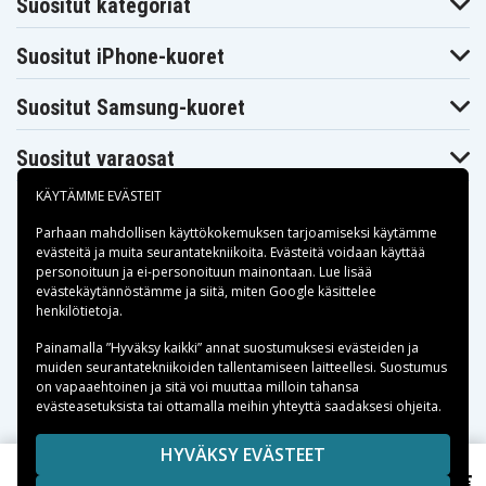
Suositut kategoriat
Acer Aspire
Acer Aspire
Acer Aspire 5250-
4771Z
5250
C52G25Mikk
Suositut iPhone-kuoret
Acer Aspire
Acer Aspire
Acer Aspire 5250-
5250-
5250-
E352G32Mikk
C53G25Mikk
C53G50Mikk
Suositut Samsung-kuoret
Acer Aspire
Acer Aspire
Acer Aspire 5251-
5251
5251-1005
1549
Acer Aspire
Acer Aspire
Acer Aspire 5253-
Suositut varaosat
5252
5253
C54G50Mnkk
Acer Aspire
Acer Aspire
5253-
Acer Aspire 5333
KÄYTÄMME EVÄSTEIT
5253G
E354G32Mnkk
Acer Aspire
Acer Aspire
Acer Aspire 5336-
Parhaan mahdollisen käyttökokemuksen tarjoamiseksi käytämme
5336
5336-2281
2283
evästeitä
ja muita seurantatekniikoita. Evästeitä voidaan käyttää
Acer Aspire
Acer Aspire
Acer Aspire 5336-
personoituun ja ei-personoituun mainontaan. Lue lisää
5336-2524
5336-2613
2615
Maksuvaihtoehdot
evästekäytännöstämme ja siitä, miten
Google käsittelee
Acer Aspire
Acer Aspire
Acer Aspire 5336-
henkilötietoja
.
5336-2634
5336-2754
2864
Acer Aspire
Acer Aspire
Toimitusvaihtoehdot
Acer Aspire 5336-
Painamalla ”Hyväksy kaikki” annat suostumuksesi evästeiden ja
5336-
5336-
901G25Mnrr
901G25Mncc
901G25Mnkk
muiden seurantatekniikoiden tallentamiseen laitteellesi. Suostumus
on vapaaehtoinen ja sitä voi muuttaa milloin tahansa
Acer Aspire
Acer Aspire
Acer Aspire 5336-
5336-
5336-
evästeasetuksista tai ottamalla meihin yhteyttä saadaksesi ohjeita.
901G32Mnrr
901G32Mncc
901G32Mnkk
Acer Aspire
Acer Aspire
Acer Aspire 5336-
Copyright © 2026, Spares Nordic AB
HYVÄKSY EVÄSTEET
5336-
5336-
902G16Mnkk
902G16Micc
902G16Mncc
SIVULLA MAINITUT TAVARAMERKIT OVAT OMISTAJIENSA
46,55 €
Gateway NS51I, 11.1V, 5200 mAh