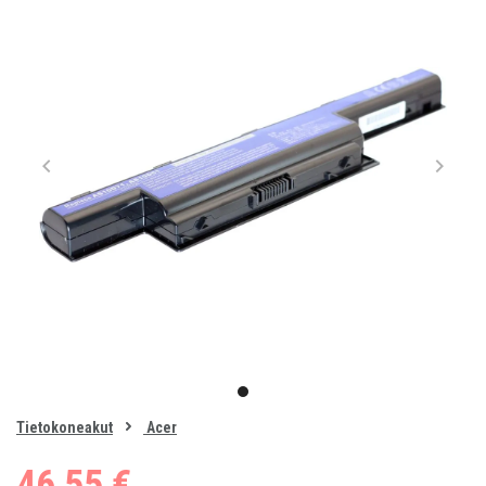
Item
1
item
of
0
Tietokoneakut
Acer
1
46,55 €