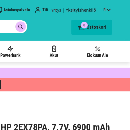
Yritys
|
Yksityishenkilö
Asiakaspalvelu
Tili
FI
0
Ostoskori
Powerbank
Akut
Elokuun Ale
 HP 2EX78PA, 7.7V, 6900 mAh