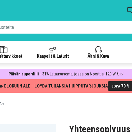
isätarvikkeet
Kaapelit & Laturit
Ääni & Kuva
Päivän superdiili - 31%
Latausasema, jossa on 6 porttia, 120 W 🔌⚡
🔥 ELOKUUN ALE – LÖYDÄ TUHANSIA HUIPPUTARJOUKSIA
70 %
JOPA
Ah
Yhteensopivuus