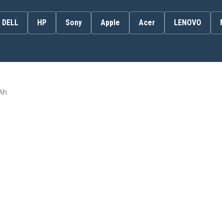
921438-855
DELL
HP
Sony
Apple
Acer
LENOVO
HSTNN-DB8C
HP 2EX85PA
Ah
HP ENVY 13-AD026TU
HP ENVY 13-ad060na
HP Envy 13-AD001NX
HP Envy 13-AD002NK
HP Envy 13-AD003NI
HP Envy 13-AD004NS
HP Envy 13-AD005NN
HP Envy 13-AD006NN
HP Envy 13-AD007NF
HP Envy 13-AD007TX
HP Envy 13-AD008NW
HP Envy 13-AD010NV
HP Envy 13-AD011UR
HP Envy 13-AD012TU