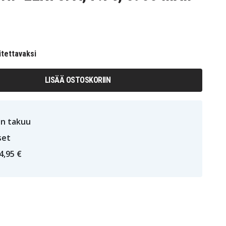
itettavaksi
LISÄÄ OSTOSKORIIN
n takuu
set
4,95 €