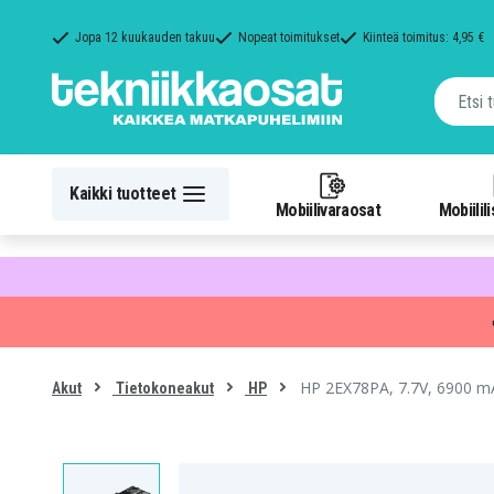
Jopa 12 kuukauden takuu
Nopeat toimitukset
Kiinteä toimitus: 4,95 €
Kaikki tuotteet
Mobiilivaraosat
Mobiilil
HP 2EX78PA, 7.7V, 6900 m
Akut
Tietokoneakut
HP