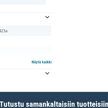
423a
Näytä kaikki
m
Tutustu samankaltaisiin tuotteisii