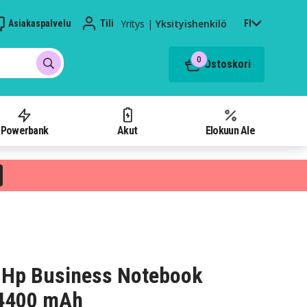
Yritys
|
Yksityishenkilö
Asiakaspalvelu
Tili
FI
0
Ostoskori
Powerbank
Akut
Elokuun Ale
 Hp Business Notebook
 4400 mAh