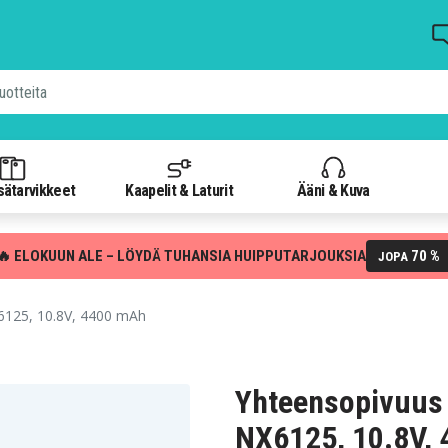
isätarvikkeet
Kaapelit & Laturit
Ääni & Kuva
🔥 ELOKUUN ALE – LÖYDÄ TUHANSIA HUIPPUTARJOUKSIA
70 %
JOPA
125, 10.8V, 4400 mAh
Yhteensopivuus
NX6125, 10.8V,