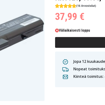
(16 Arvostelut)
37,99 €
Väliaikaisesti loppu
Jopa 12 kuukaude
Nopeat toimituk
Kiinteä toimitus: 