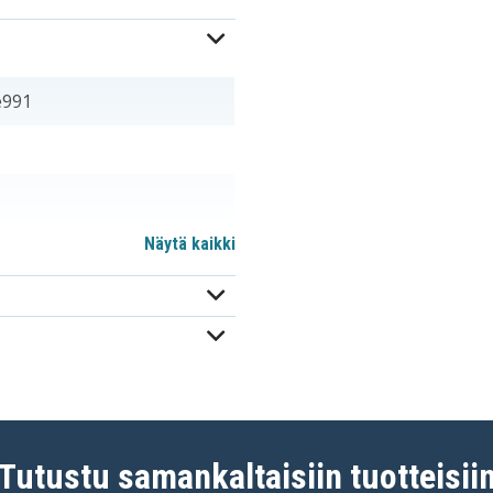
e991
Näytä kaikki
Tutustu samankaltaisiin tuotteisii