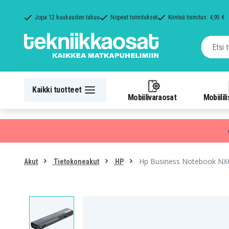
Jopa 12 kuukauden takuu
Nopeat toimitukset
Kiinteä toimitus: 4,95 €
Kaikki tuotteet
Mobiilivaraosat
Mobiilil
Hp Business Notebook NX6
Akut
Tietokoneakut
HP