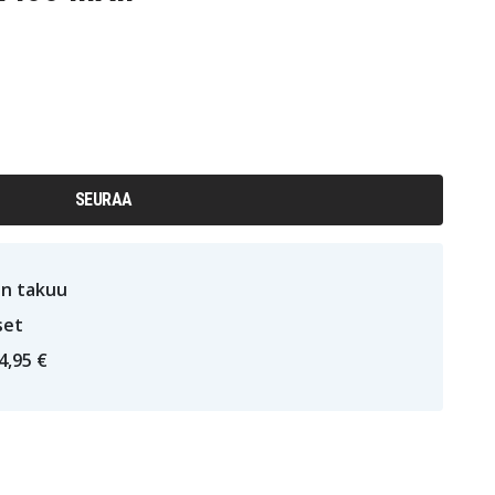
SEURAA
n takuu
set
4,95 €