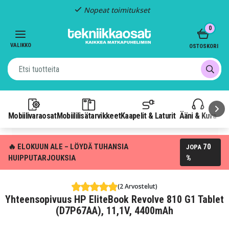
Nopeat toimitukset
Item
0
2
of
VALIKKO
OSTOSKORI
3
Mobiilivaraosat
Mobiililisätarvikkeet
Kaapelit & Laturit
Ääni & Kuva
P
🔥 ELOKUUN ALE – LÖYDÄ TUHANSIA
70
JOPA
HUIPPUTARJOUKSIA
%
(2 Arvostelut)
Yhteensopivuus HP EliteBook Revolve 810 G1 Tablet
(D7P67AA), 11,1V, 4400mAh