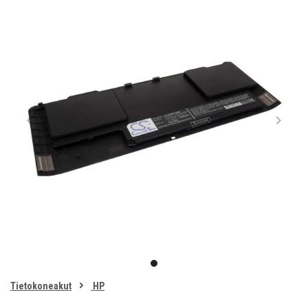
Item
1
item
of
0
Tietokoneakut
HP
1