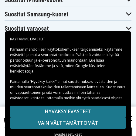
Suositut iPhone-kuoret
Suositut Samsung-kuoret
Suositut varaosat
KÄYTÄMME EVÄSTEIT
Parhaan mahdollisen käyttökokemuksen tarjoamiseksi käytämme
evästeitä
ja muita seurantatekniikoita. Evästeitä voidaan käyttää
personoituun ja ei-personoituun mainontaan. Lue lisää
Maksuvaihtoehdot
evästekäytännöstämme ja siitä, miten
Google käsittelee
henkilötietoja
.
Toimitusvaihtoehdot
Painamalla ”Hyväksy kaikki” annat suostumuksesi evästeiden ja
muiden seurantatekniikoiden tallentamiseen laitteellesi. Suostumus
on vapaaehtoinen ja sitä voi muuttaa milloin tahansa
evästeasetuksista tai ottamalla meihin yhteyttä saadaksesi ohjeita.
Copyright © 2026, Spares Nordic AB
HYVÄKSY EVÄSTEET
HP EliteBook Revolve 810 G1 Tablet (D7P67AA), 11,1V,
SIVULLA MAINITUT TAVARAMERKIT OVAT OMISTAJIENSA
56,99 €
4400mAh
VAIN VÄLTTÄMÄTTÖMÄT
OMAISUUTTA.
LISÄÄ OSTOSKORIIN
Evästeasetukset