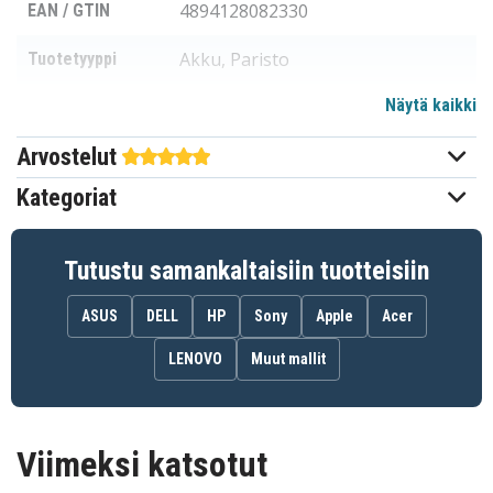
4894128082330
EAN / GTIN
Akku, Paristo
Tuotetyyppi
Näytä kaikki
11,1 V
Jännite
Arvostelut
HP
Sopii merkkiin
Kategoriat
281,72 x 103,22 x 13,77 mm
Mitat
4400 mAh
Kapasiteetti
Tutustu samankaltaisiin tuotteisiin
ASUS
DELL
HP
Sony
Apple
Acer
Akku korvaa:
0D06XL
0DO6XL
698750-171
LENOVO
Muut mallit
698943-001
H6L25AA
H6L25UT
HSTNN-IB4F
HSTNN-W91C
OD06XL
ODO6XL
Viimeksi katsotut