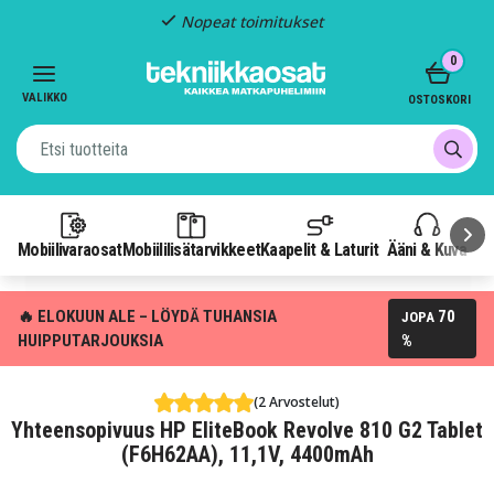
Nopeat toimitukset
Item
0
2
of
VALIKKO
OSTOSKORI
3
Mobiilivaraosat
Mobiililisätarvikkeet
Kaapelit & Laturit
Ääni & Kuva
P
🔥 ELOKUUN ALE – LÖYDÄ TUHANSIA
70
JOPA
HUIPPUTARJOUKSIA
%
(2 Arvostelut)
Yhteensopivuus HP EliteBook Revolve 810 G2 Tablet
(F6H62AA), 11,1V, 4400mAh