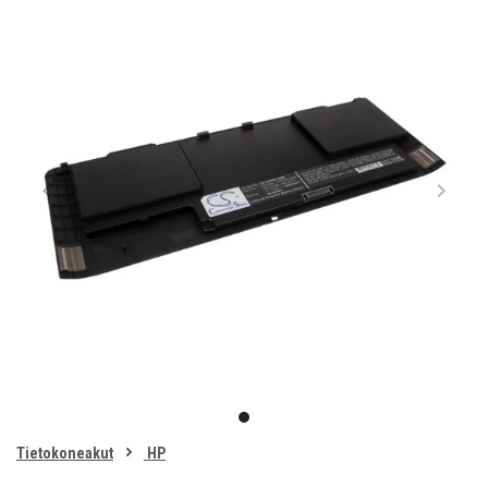
Item
1
item
of
0
Tietokoneakut
HP
1