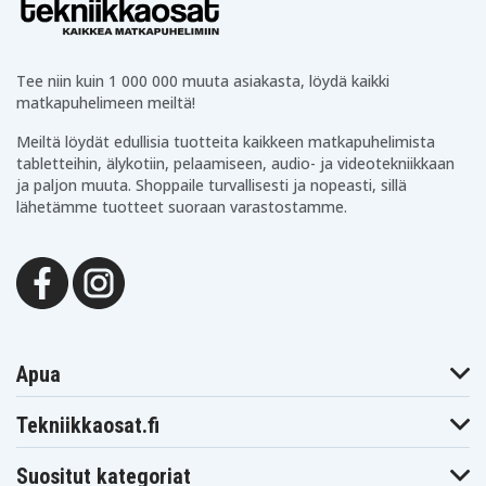
AB005NA
AB005NF
AB005NO
HP Envy 13-
HP Envy 13-
HP Envy 13-
AB005NW
AB005TU
AB005UR
HP Envy 13-
HP Envy 13-
HP Envy 13-
Tee niin kuin 1 000 000 muuta asiakasta, löydä kaikki
AB006LA
AB006NF
AB006NS
HP Envy 13-
HP Envy 13-
HP Envy 13-
matkapuhelimeen meiltä!
AB006TU
AB006UR
AB007LA
HP Envy 13-
HP Envy 13-
HP Envy 13-
Meiltä löydät edullisia tuotteita kaikkeen matkapuhelimista
AB007NA
AB007NF
AB007NS
tabletteihin, älykotiin, pelaamiseen, audio- ja videotekniikkaan
HP Envy 13-
HP Envy 13-
HP Envy 13-
ja paljon muuta. Shoppaile turvallisesti ja nopeasti, sillä
AB007TU
AB007UR
AB008NA
lähetämme tuotteet suoraan varastostamme.
HP Envy 13-
HP Envy 13-
HP Envy 13-
AB008NS
AB008TU
AB008UR
HP Envy 13-
HP Envy 13-
HP Envy 13-
AB009NA
AB009TU
AB009UR
HP Envy 13-
HP Envy 13-
HP Envy 13-
AB010NF
AB010NL
AB010TU
HP Envy 13-
HP Envy 13-
HP Envy 13-
AB010UR
AB011NB
AB011TU
HP Envy 13-
HP Envy 13-
HP Envy 13-
AB012NF
AB013NF
AB014NB
Apua
HP Envy 13-
HP Envy 13-
HP Envy 13-
AB014NF
AB014TU
AB015NB
Tekniikkaosat.fi
HP Envy 13-
HP Envy 13-
HP Envy 13-
AB016NF
AB016TU
AB017NF
HP Envy 13-
HP Envy 13-
HP Envy 13-
Suositut kategoriat
AB017TU
AB018NF
AB018TU