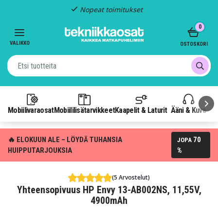
Nopeat toimitukset
Item
0
2
of
VALIKKO
OSTOSKORI
3
Mobiilivaraosat
Mobiililisätarvikkeet
Kaapelit & Laturit
Ääni & Kuva
P
🔥 ELOKUUN ALE – LÖYDÄ TUHANSIA
70
JOPA
HUIPPUTARJOUKSIA
%
(5 Arvostelut)
Yhteensopivuus HP Envy 13-AB002NS, 11,55V,
4900mAh