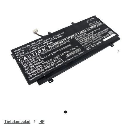
Item
1
item
of
0
Tietokoneakut
HP
1