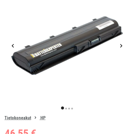
Item
1
item
item
item
item
of
0
Tietokoneakut
HP
1
2
3
4
46,55 €