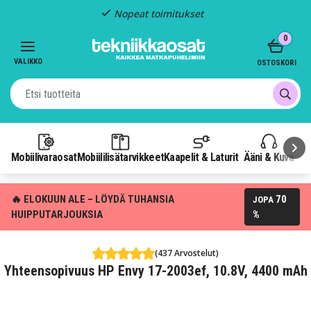
Nopeat toimitukset
Item
0
2
of
VALIKKO
OSTOSKORI
3
Mobiilivaraosat
Mobiililisätarvikkeet
Kaapelit & Laturit
Ääni & Kuva
P
🔥 ELOKUUN ALE – LÖYDÄ TUHANSIA
70
JOPA
HUIPPUTARJOUKSIA
%
(437 Arvostelut)
Yhteensopivuus HP Envy 17-2003ef, 10.8V, 4400 mAh