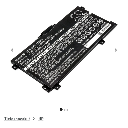
Item
1
item
item
item
of
0
Tietokoneakut
HP
1
2
3