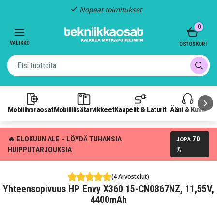
Nopeat toimitukset
Item
0
2
of
VALIKKO
OSTOSKORI
3
Mobiilivaraosat
Mobiililisätarvikkeet
Kaapelit & Laturit
Ääni & Kuva
P
🔥 ELOKUUN ALE – LÖYDÄ TUHANSIA
70
JOPA
HUIPPUTARJOUKSIA
%
(4 Arvostelut)
Yhteensopivuus HP Envy X360 15-CN0867NZ, 11,55V,
4400mAh