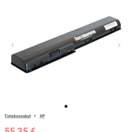
Item
1
item
of
0
Tietokoneakut
HP
1
55,35 €