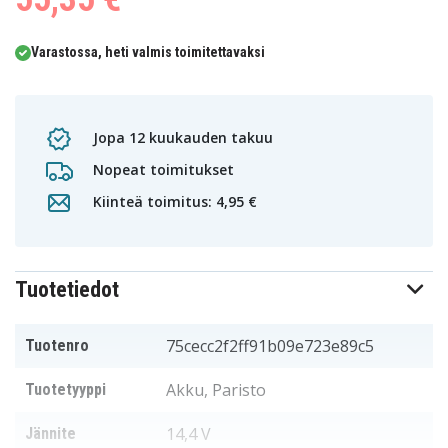
Varastossa, heti valmis toimitettavaksi
Jopa 12 kuukauden takuu
Nopeat toimitukset
Kiinteä toimitus: 4,95 €
Tuotetiedot
75cecc2f2ff91b09e723e89c5
Tuotenro
Akku, Paristo
Tuotetyyppi
14,4 V
Jännite