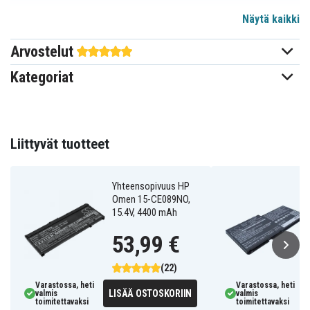
Näytä kaikki
HP-Compaq
Sopii merkkiin
Arvostelut
271,20x50,40x21,40 mm
Mitat
Kategoriat
4400 mAh
Kapasiteetti
Akku korvaa:
Liittyvät tuotteet
464058-121
464059-121
464059-141
480385-001
497705-001
516355-001
516916-001
534116-291
DYNA-CHA-LOC
HSTNN-C50C
HSTNN-DB74
HSTNN-DB75
Yhteensopivuus HP
HSTNN-IB74
HSTNN-IB75
HSTNN-OB75
Omen 15-CE089NO,
HSTNN-Q35C
HSTNN-XB75
KS525AA
15.4V, 4400 mAh
53,99 €
Akku on yhteensopiva seuraavien mallien kanssa:
(22)
HP HDX X18-
HP HDX X18-
HP HDX X18-
Varastossa, heti
Varastossa, heti
1000
1000EO
1001TX
LISÄÄ OSTOSKORIIN
valmis
valmis
toimitettavaksi
HP HDX X18-
HP HDX X18-
HP HDX X18-
toimitettavaksi