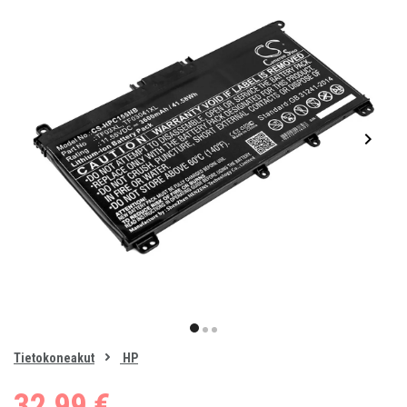
Item
1
item
item
item
of
0
Tietokoneakut
HP
1
2
3
32,99 €