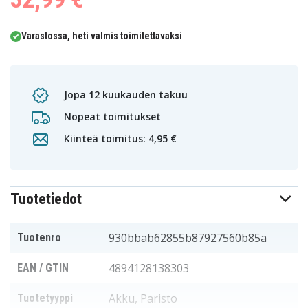
Varastossa, heti valmis toimitettavaksi
Jopa 12 kuukauden takuu
Nopeat toimitukset
Kiinteä toimitus: 4,95 €
Tuotetiedot
930bbab62855b87927560b85a
Tuotenro
4894128138303
EAN / GTIN
Akku, Paristo
Tuotetyyppi