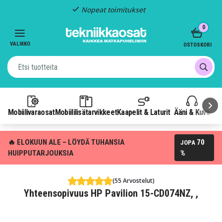
Nopeat toimitukset
Item
0
2
of
VALIKKO
OSTOSKORI
3
Mobiilivaraosat
Mobiililisätarvikkeet
Kaapelit & Laturit
Ääni & Kuva
P
🔥 ELOKUUN ALE – LÖYDÄ TUHANSIA
70
JOPA
HUIPPUTARJOUKSIA
%
(55 Arvostelut)
Yhteensopivuus HP Pavilion 15-CD074NZ, ,