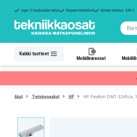
Jopa 12 kuukauden takuu
Nopeat toimitukset
Kiinteä toimitus: 4,95 €
Kaikki tuotteet
Mobiilivaraosat
Mobiilil
HP Pavilion DM1-3245ca, 
Akut
Tietokoneakut
HP