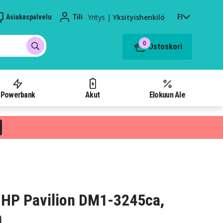
Yritys
|
Yksityishenkilö
Asiakaspalvelu
Tili
FI
0
Ostoskori
Powerbank
Akut
Elokuun Ale
 HP Pavilion DM1-3245ca,
h