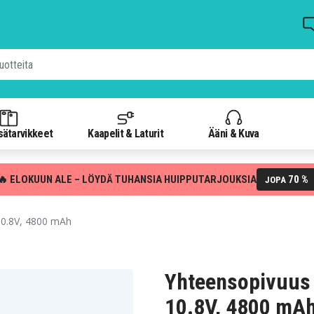
isätarvikkeet
Kaapelit & Laturit
Ääni & Kuva
🔥 ELOKUUN ALE – LÖYDÄ TUHANSIA HUIPPUTARJOUKSIA
70 %
JOPA
10.8V, 4800 mAh
Yhteensopivuus
10.8V, 4800 mA