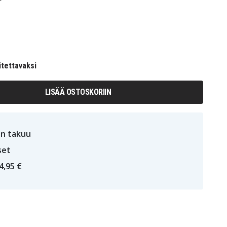
itettavaksi
LISÄÄ OSTOSKORIIN
n takuu
set
4,95 €