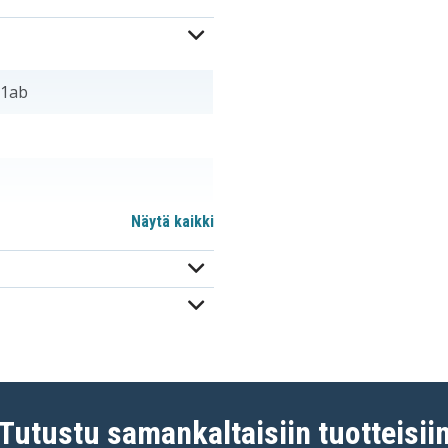
61ab
Näytä kaikki
m
Tutustu samankaltaisiin tuotteisii