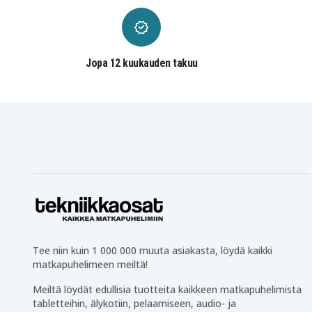
HP Pavilion DM1-3125sd
HP Pavilion DM1-3130e
HP Pavilion DM1-3130ej
HP Pavilion DM1-3130sf
HP Pavilion DM1-3135ef
HP Pavilion DM1-3135sf
HP Pavilion DM1-3180eg
HP Pavilion DM1-3185e
HP Pavilion DM1-3200au
HP Pavilion DM1-3200er
Jopa 12 kuukauden takuu
HP Pavilion DM1-3200sb
HP Pavilion DM1-3200s
HP Pavilion DM1-3201au
HP Pavilion DM1-3202a
HP Pavilion DM1-3205au
HP Pavilion DM1-3206a
HP Pavilion DM1-3210ez
HP Pavilion DM1-3210u
HP Pavilion DM1-3213au
HP Pavilion DM1-3214a
HP Pavilion DM1-3215au
HP Pavilion DM1-3216a
HP Pavilion DM1-3231sf
HP Pavilion DM1-3240c
HP Pavilion DM1-3248ca
HP Pavilion DM1-3260la
HP Pavilion DM1z-3000
HP Pavilion DM1-3270la
CTO
HP Probook 3105M
HP Probook 3115M
Tee niin kuin 1 000 000 muuta asiakasta, löydä kaikki
matkapuhelimeen meiltä!
Meiltä löydät edullisia tuotteita kaikkeen matkapuhelimista
tabletteihin, älykotiin, pelaamiseen, audio- ja