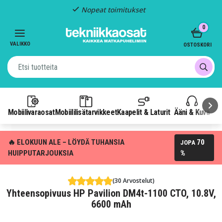
Nopeat toimitukset
Item
0
2
of
VALIKKO
OSTOSKORI
3
Mobiilivaraosat
Mobiililisätarvikkeet
Kaapelit & Laturit
Ääni & Kuva
P
🔥 ELOKUUN ALE – LÖYDÄ TUHANSIA
70
JOPA
HUIPPUTARJOUKSIA
%
(30 Arvostelut)
Yhteensopivuus HP Pavilion DM4t-1100 CTO, 10.8V,
6600 mAh