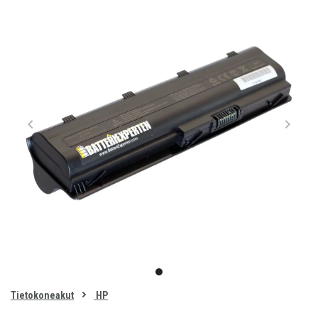
Item
1
item
of
0
Tietokoneakut
HP
1