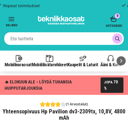
Kiinteä toimitus: 4,95 €
Item
0
3
of
VALIKKO
OSTOSKORI
3
Mobiilivaraosat
Mobiililisätarvikkeet
Kaapelit & Laturit
Ääni & Kuva
P
🔥 ELOKUUN ALE – LÖYDÄ TUHANSIA
70
JOPA
HUIPPUTARJOUKSIA
%
(1 Arvostelut)
Yhteensopivuus Hp Pavilion dv3-2309tx, 10,8V, 4800
mAh