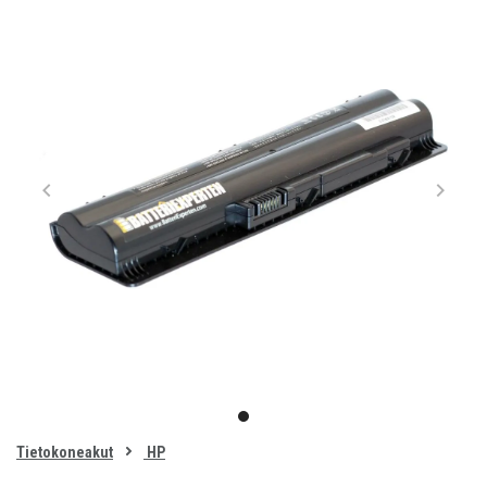
Item
1
item
of
0
Tietokoneakut
HP
1