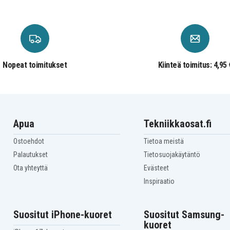
-
Compaq Presario CQ35-
109TU
-
Compaq Presario CQ35-
110TU
-
Compaq Presario CQ35-
111TX
-
Compaq Presario CQ35-
113TU
Nopeat toimitukset
Kiinteä toimitus: 4,95 
-
Compaq Presario CQ35-
114TX
-
Compaq Presario CQ35-
116TU
-
Compaq Presario CQ35-
117TX
-
Compaq Presario CQ35-
Apua
Tekniikkaosat.fi
119TX
-
Compaq Presario CQ35-
Ostoehdot
Tietoa meistä
121TX
-
Compaq Presario CQ35-
Palautukset
Tietosuojakäytäntö
125TX
Ota yhteyttä
Evästeet
-
Compaq Presario CQ35-
128TX
Inspiraatio
-
Compaq Presario CQ35-
201TX
-
Compaq Presario CQ35-
203TX
Suositut iPhone-kuoret
Suositut Samsung-
-
Compaq Presario CQ35-
kuoret