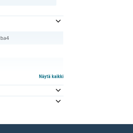
cba4
Näytä kaikki
m