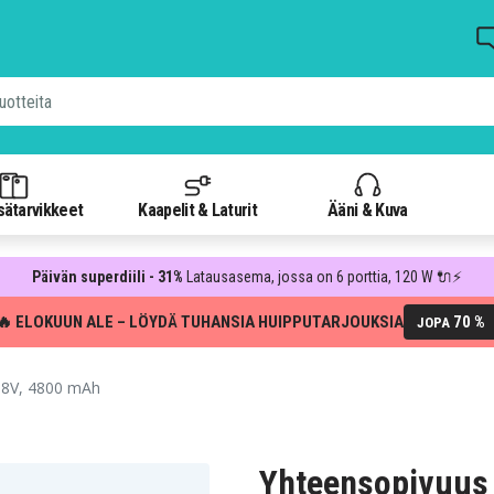
isätarvikkeet
Kaapelit & Laturit
Ääni & Kuva
Päivän superdiili - 31%
Latausasema, jossa on 6 porttia, 120 W 🔌⚡
🔥 ELOKUUN ALE – LÖYDÄ TUHANSIA HUIPPUTARJOUKSIA
70 %
JOPA
0,8V, 4800 mAh
Yhteensopivuus 