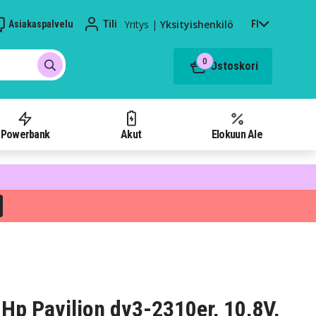
Yritys
|
Yksityishenkilö
Asiakaspalvelu
Tili
FI
0
Ostoskori
Powerbank
Akut
Elokuun Ale
Hp Pavilion dv3-2310er, 10,8V,