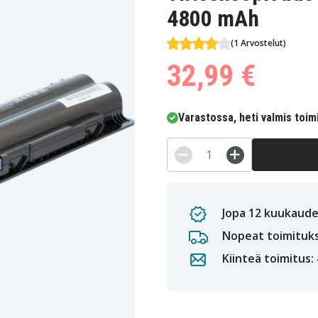
4800 mAh
(1 Arvostelut)
32,99 €
Varastossa, heti valmis toim
Jopa 12 kuukaude
Nopeat toimituk
Kiinteä toimitus: 