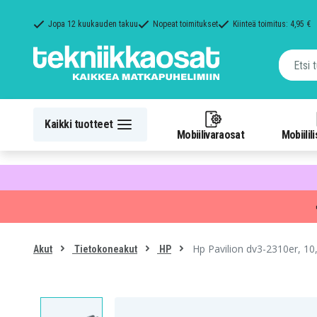
Jopa 12 kuukauden takuu
Nopeat toimitukset
Kiinteä toimitus: 4,95 €
Kaikki tuotteet
Mobiilivaraosat
Mobiilil
Hp Pavilion dv3-2310er, 1
Akut
Tietokoneakut
HP