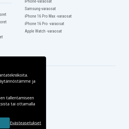
iPhone-varaosat
Samsung-varaosat
oret
iPhone 16 Pro Max -varaosat
oret
iPhone 16 Pro -varaosat
Apple Watch -varaosat
et
antatekniikoita.
ekäytännöstämme ja
den tallentamiseen
sista tai ottamalla
Evästeasetukset