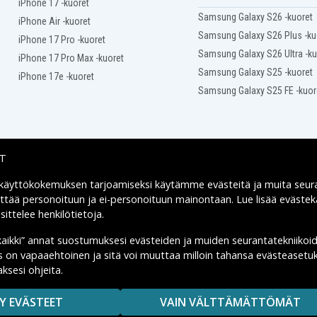
206TU
iPhone 17 -kuoret
-
Compaq Presario CQ35-
Samsung Galaxy S26 -kuoret
iPhone Air -kuoret
210
Samsung Galaxy S26 Plus -ku
-
Compaq Presario CQ35-
iPhone 17 Pro -kuoret
214TX
Samsung Galaxy S26 Ultra -ku
iPhone 17 Pro Max -kuoret
-
Compaq Presario CQ35-
217TU
Samsung Galaxy S25 -kuoret
iPhone 17e -kuoret
-
Compaq Presario CQ35-
Samsung Galaxy S25 FE -kuor
219TX
-
Compaq Presario CQ35-
223TX
-
Compaq Presario CQ35-
226TX
-
Compaq Presario CQ35-
IT
229TX
-
Compaq Presario CQ35-
 käyttökokemuksen tarjoamiseksi käytämme
evästeitä
ja muita seur
Toimitusvaihtoehdot
233TX
yttää personoituun ja ei-personoituun mainontaan. Lue lisää eväst
-
Compaq Presario CQ35-
238TX
ittelee henkilötietoja
.
-
Compaq Presario CQ35-
241TX
kaikki” annat suostumuksesi evästeiden ja muiden seurantatekniikoi
-
Compaq Presario CQ35-
us on vapaaehtoinen ja sitä voi muuttaa milloin tahansa evästeasetuk
244TX
ksesi ohjeita.
-
Compaq Presario CQ36-
MAISUUTTA.
104TX
-
Compaq Presario CQ36-
Y EVÄSTEET
VAIN VÄLTTÄMÄTTÖMÄT
108TX