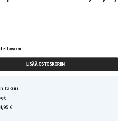
itettavaksi
LISÄÄ OSTOSKORIIN
n takuu
set
4,95 €