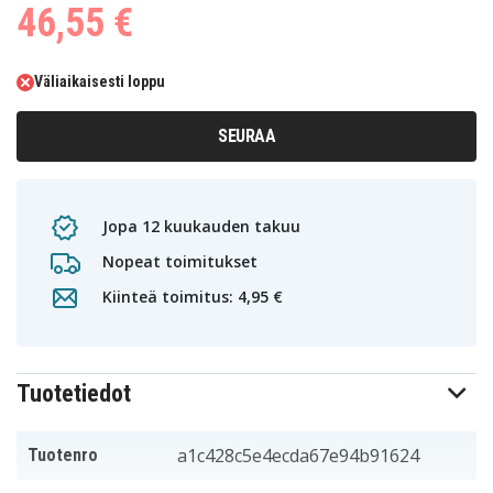
46,55 €
Väliaikaisesti loppu
SEURAA
Jopa 12 kuukauden takuu
Nopeat toimitukset
Kiinteä toimitus: 4,95 €
Tuotetiedot
a1c428c5e4ecda67e94b91624
Tuotenro