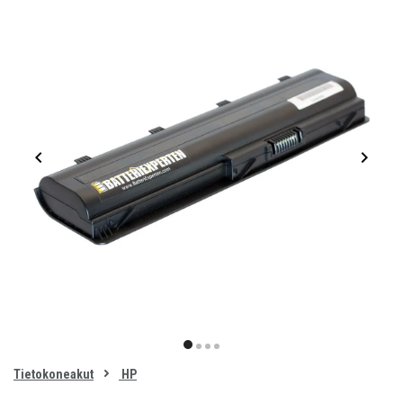
Item
1
item
item
item
item
of
0
Tietokoneakut
HP
1
2
3
4