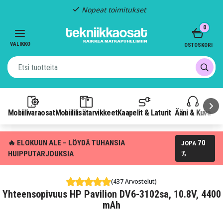
Nopeat toimitukset
Item
0
2
of
VALIKKO
OSTOSKORI
3
Mobiilivaraosat
Mobiililisätarvikkeet
Kaapelit & Laturit
Ääni & Kuva
P
🔥 ELOKUUN ALE – LÖYDÄ TUHANSIA
70
JOPA
HUIPPUTARJOUKSIA
%
(437 Arvostelut)
Yhteensopivuus HP Pavilion DV6-3102sa, 10.8V, 4400
mAh