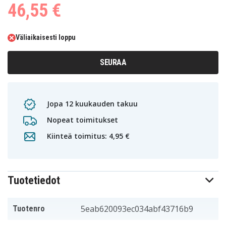
46,55 €
Väliaikaisesti loppu
SEURAA
Jopa 12 kuukauden takuu
Nopeat toimitukset
Kiinteä toimitus: 4,95 €
Tuotetiedot
5eab620093ec034abf43716b9
Tuotenro