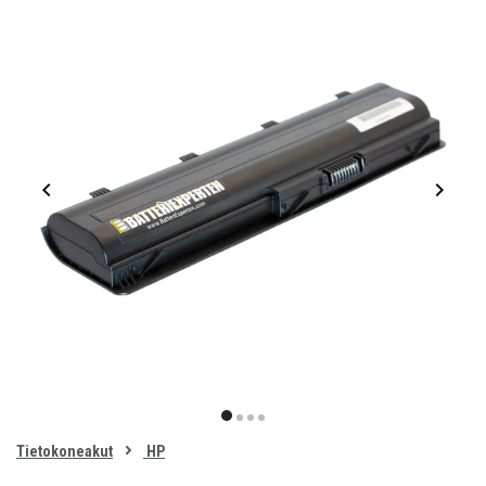
Item
1
item
item
item
item
of
0
Tietokoneakut
HP
1
2
3
4