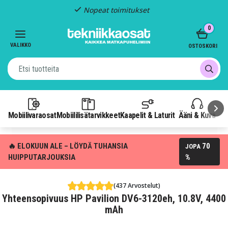
Nopeat toimitukset
Item
0
2
of
VALIKKO
OSTOSKORI
3
Mobiilivaraosat
Mobiililisätarvikkeet
Kaapelit & Laturit
Ääni & Kuva
P
🔥 ELOKUUN ALE – LÖYDÄ TUHANSIA
70
JOPA
HUIPPUTARJOUKSIA
%
(437 Arvostelut)
Yhteensopivuus HP Pavilion DV6-3120eh, 10.8V, 4400
mAh