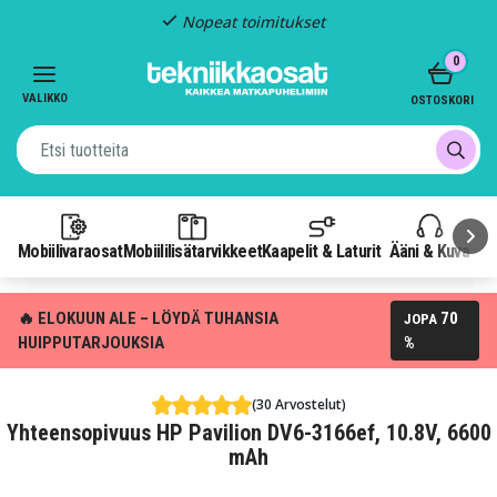
Nopeat toimitukset
Item
0
2
of
VALIKKO
OSTOSKORI
3
Mobiilivaraosat
Mobiililisätarvikkeet
Kaapelit & Laturit
Ääni & Kuva
P
🔥 ELOKUUN ALE – LÖYDÄ TUHANSIA
70
JOPA
HUIPPUTARJOUKSIA
%
(30 Arvostelut)
Yhteensopivuus HP Pavilion DV6-3166ef, 10.8V, 6600
mAh