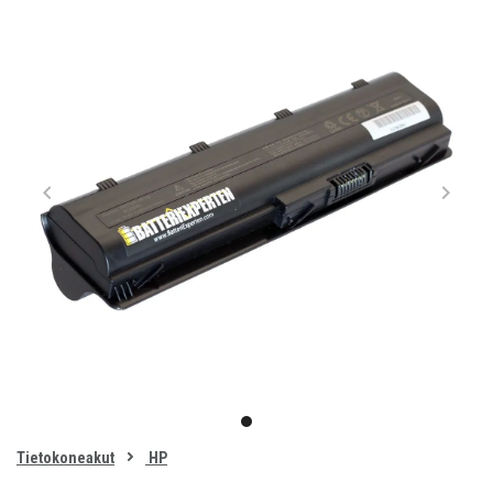
Item
1
item
of
0
Tietokoneakut
HP
1