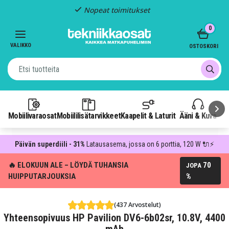
Nopeat toimitukset
Item
0
2
of
VALIKKO
OSTOSKORI
3
Mobiilivaraosat
Mobiililisätarvikkeet
Kaapelit & Laturit
Ääni & Kuva
P
Päivän superdiili - 31%
Latausasema, jossa on 6 porttia, 120 W 🔌⚡
🔥 ELOKUUN ALE – LÖYDÄ TUHANSIA
70
JOPA
HUIPPUTARJOUKSIA
%
(437 Arvostelut)
Yhteensopivuus HP Pavilion DV6-6b02sr, 10.8V, 4400