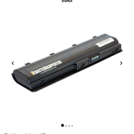
mAh
Item
1
item
item
item
item
of