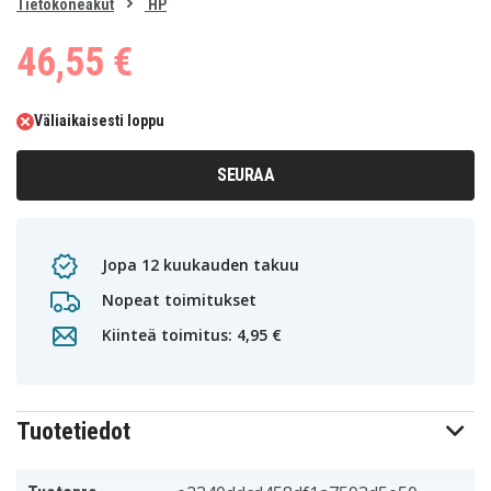
0
Tietokoneakut
HP
1
2
3
4
46,55 €
Väliaikaisesti loppu
SEURAA
Jopa 12 kuukauden takuu
Nopeat toimitukset
Kiinteä toimitus: 4,95 €
Tuotetiedot