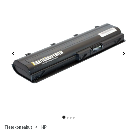
Item
1
item
item
item
item
of
0
Tietokoneakut
HP
1
2
3
4