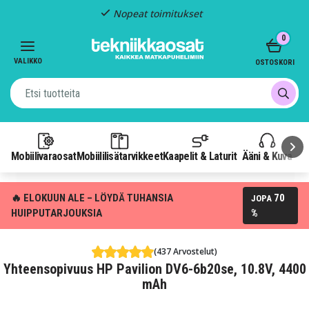
Nopeat toimitukset
Item
0
2
of
VALIKKO
OSTOSKORI
3
Mobiilivaraosat
Mobiililisätarvikkeet
Kaapelit & Laturit
Ääni & Kuva
P
🔥 ELOKUUN ALE – LÖYDÄ TUHANSIA
70
JOPA
HUIPPUTARJOUKSIA
%
(437 Arvostelut)
Yhteensopivuus HP Pavilion DV6-6b20se, 10.8V, 4400
mAh