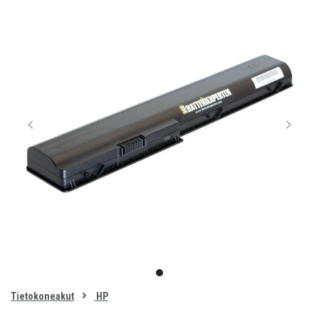
Item
1
item
of
0
Tietokoneakut
HP
1