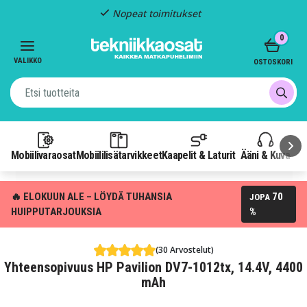
Nopeat toimitukset
Item
0
2
of
VALIKKO
OSTOSKORI
3
Mobiilivaraosat
Mobiililisätarvikkeet
Kaapelit & Laturit
Ääni & Kuva
P
🔥 ELOKUUN ALE – LÖYDÄ TUHANSIA
70
JOPA
HUIPPUTARJOUKSIA
%
(30 Arvostelut)
Yhteensopivuus HP Pavilion DV7-1012tx, 14.4V, 4400
mAh