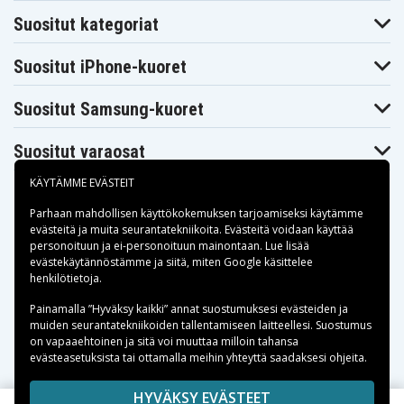
HP HDX18-
HP HDX18-
HP HDX18-
Suositut kategoriat
1101EG
1150EF
1180EF
HP HDX18tHP
HP Pavilion DV7-
HP Pavilion DV7-
Pavilion DV7
3105ea
1000
Suositut iPhone-kuoret
HP Pavilion DV7-
HP Pavilion DV7-
HP Pavilion DV7-
1000ea
1000ef
1000eg
HP Pavilion DV7-
HP Pavilion DV7-
HP Pavilion DV7-
Suositut Samsung-kuoret
1001ea
1001ef
1001eg
HP Pavilion DV7-
HP Pavilion DV7-
HP Pavilion DV7-
1001tx
1001xx
1002ea
Suositut varaosat
HP Pavilion DV7-
HP Pavilion DV7-
HP Pavilion DV7-
1002tx
1002xx
1003ea
KÄYTÄMME EVÄSTEIT
HP Pavilion DV7-
HP Pavilion DV7-
HP Pavilion DV7-
1003el
1003eo
1003tx
Parhaan mahdollisen käyttökokemuksen tarjoamiseksi käytämme
HP Pavilion DV7-
HP Pavilion DV7-
HP Pavilion DV7-
evästeitä
ja muita seurantatekniikoita. Evästeitä voidaan käyttää
1003xx
1004ea
1004tx
personoituun ja ei-personoituun mainontaan. Lue lisää
HP Pavilion DV7-
HP Pavilion DV7-
HP Pavilion DV7-
Maksuvaihtoehdot
evästekäytännöstämme ja siitä, miten
Google käsittelee
1005ef
1005eg
1005eo
henkilötietoja
.
HP Pavilion DV7-
HP Pavilion DV7-
HP Pavilion DV7-
1005es
1005tx
1006tx
Toimitusvaihtoehdot
Painamalla ”Hyväksy kaikki” annat suostumuksesi evästeiden ja
HP Pavilion DV7-
HP Pavilion DV7-
HP Pavilion DV7-
muiden seurantatekniikoiden tallentamiseen laitteellesi. Suostumus
1007ef
1007tx
1008ef
on vapaaehtoinen ja sitä voi muuttaa milloin tahansa
HP Pavilion DV7-
HP Pavilion DV7-
HP Pavilion DV7-
1008eg
1008tx
1009tx
evästeasetuksista tai ottamalla meihin yhteyttä saadaksesi ohjeita.
HP Pavilion DV7-
HP Pavilion DV7-
HP Pavilion DV7-
1010ed
1010ef
1010eg
Copyright © 2026, Spares Nordic AB
HYVÄKSY EVÄSTEET
HP Pavilion DV7-
HP Pavilion DV7-
HP Pavilion DV7-