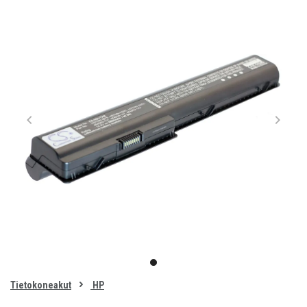
Item
1
item
of
0
Tietokoneakut
HP
1