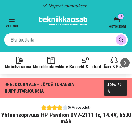
Nopeat toimitukset
Item
0
2
of
VALIKKO
OSTOSKORI
3
Mobiilivaraosat
Mobiililisätarvikkeet
Kaapelit & Laturit
Ääni & Kuva
P
🔥 ELOKUUN ALE – LÖYDÄ TUHANSIA
70
JOPA
HUIPPUTARJOUKSIA
%
(6 Arvostelut)
Yhteensopivuus HP Pavilion DV7-2111 tx, 14.4V, 6600
mAh