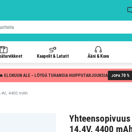
isätarvikkeet
Kaapelit & Laturit
Ääni & Kuva
🔥 ELOKUUN ALE – LÖYDÄ TUHANSIA HUIPPUTARJOUKSIA
70 %
JOPA
4.4V, 4400 mAh
Yhteensopivuus 
14.4V, 4400 mA