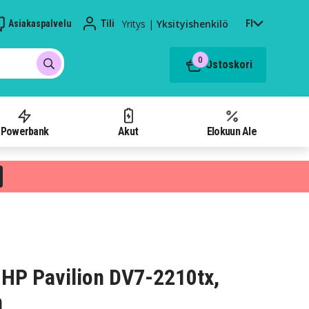
Yritys
|
Yksityishenkilö
Asiakaspalvelu
Tili
FI
0
Ostoskori
Powerbank
Akut
Elokuun Ale
HP Pavilion DV7-2210tx,
h