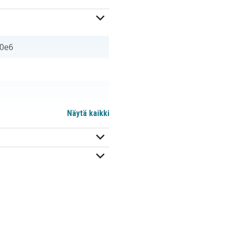
30e6
Näytä kaikki
464059-141
516355-001
DYNA-CHA-LOC