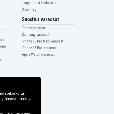
Langattomat kuulokkeet
Smart Tag
Suositut varaosat
iPhone-varaosat
Samsung-varaosat
oret
iPhone 16 Pro Max -varaosat
oret
iPhone 16 Pro -varaosat
Apple Watch -varaosat
et
antatekniikoita.
ekäytännöstämme ja
den tallentamiseen