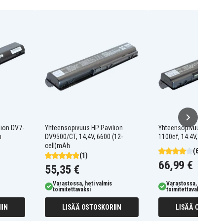
lion DV7-
Yhteensopivuus HP Pavilion
Yhteensopivuus HP Pa
h
DV9500/CT, 14,4V, 6600 (12-
1100ef, 14.4V, 6600 
cell)mAh
(6)
(1)
66,99 €
55,35 €
Varastossa, heti valmis
Varastossa, heti valm
toimitettavaksi
toimitettavaksi
IIN
LISÄÄ OSTOSKORIIN
LISÄÄ OSTOSKO