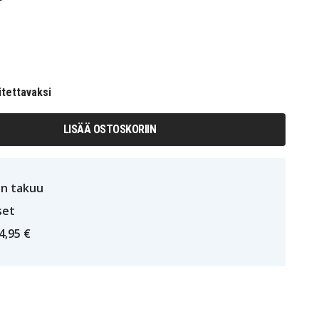
itettavaksi
LISÄÄ OSTOSKORIIN
n takuu
set
4,95 €