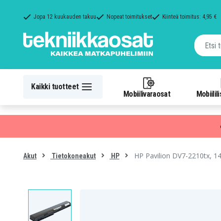
Jopa 12 kuukauden takuu
Nopeat toimitukset
Kiinteä toimitus: 4,95 €
Kaikki tuotteet
Mobiilivaraosat
Mobiilil
HP Pavilion DV7-2210tx, 1
Akut
Tietokoneakut
HP