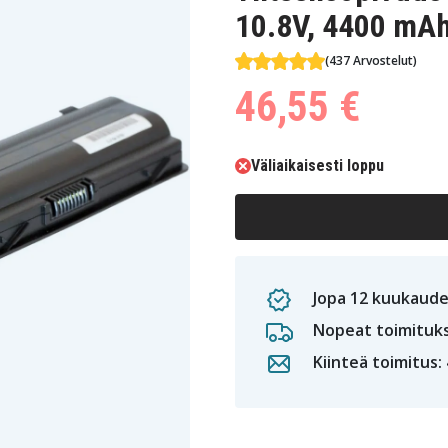
10.8V, 4400 mA
(437 Arvostelut)
46,55 €
Väliaikaisesti loppu
Jopa 12 kuukaude
Nopeat toimituk
Kiinteä toimitus: 