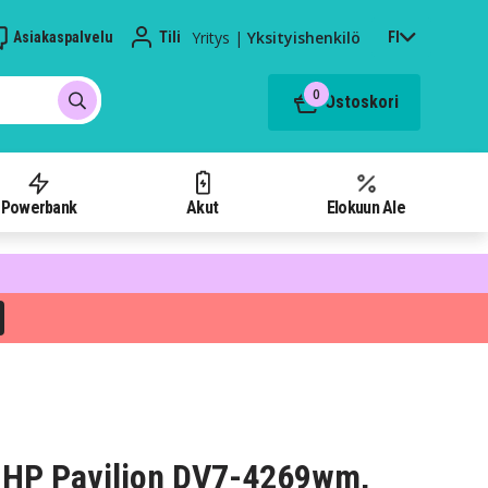
Yritys
|
Yksityishenkilö
Asiakaspalvelu
Tili
FI
0
Ostoskori
Powerbank
Akut
Elokuun Ale
 HP Pavilion DV7-4269wm,