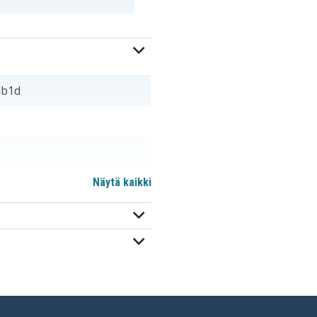
db1d
Näytä kaikki
m
586007-541