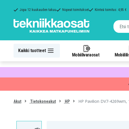
Jopa 12 kuukauden takuu
Nopeat toimitukset
Kiinteä toimitus: 4,95 €
Kaikki tuotteet
Mobiilivaraosat
Mobiilil
HP Pavilion DV7-4269wm, 
Akut
Tietokoneakut
HP