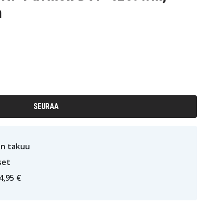
h
SEURAA
n takuu
set
4,95 €