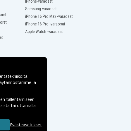
iPhone-varaosat
Samsung-varaosat
oret
iPhone 16 Pro Max -varaosat
oret
iPhone 16 Pro -varaosat
Apple Watch -varaosat
et
antatekniikoita.
ekäytännöstämme ja
den tallentamiseen
sista tai ottamalla
Evästeasetukset