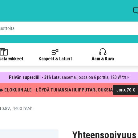
isätarvikkeet
Kaapelit & Laturit
Ääni & Kuva
Päivän superdiili - 31%
Latausasema, jossa on 6 porttia, 120 W 🔌⚡
🔥 ELOKUUN ALE – LÖYDÄ TUHANSIA HUIPPUTARJOUKSIA
70 %
JOPA
10.8V, 4400 mAh
Yhteensopivuus