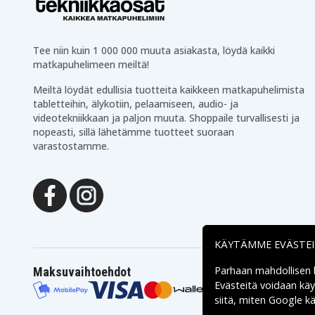
HP Pavilion DV6-7010eo
HP Pavilion DV6-7010ss
HP Pavilion DV6-7010us
HP Pavilion DV6-7011eo
HP Pavilion DV6-7012tx
HP Pavilion DV6-7013cl
Tee niin kuin 1 000 000 muuta asiakasta, löydä kaikki
HP Pavilion DV6-7014nr
HP Pavilion DV6-7014tx
matkapuhelimeen meiltä!
HP Pavilion DV6-7017tx
HP Pavilion DV6-7018tx
HP Pavilion DV6-7020sg
HP Pavilion DV6-7020tx
Meiltä löydät edullisia tuotteita kaikkeen matkapuhelimista
HP Pavilion DV6-7022eo
HP Pavilion DV6-7022tx
tabletteihin, älykotiin, pelaamiseen, audio- ja
HP Pavilion DV6-7024eo
HP Pavilion DV6-7024nr
videotekniikkaan ja paljon muuta. Shoppaile turvallisesti ja
HP Pavilion DV6-7025tx
HP Pavilion DV6-7026tx
HP Pavilion DV6-7027tx
HP Pavilion DV6-7028tx
nopeasti, sillä lähetämme tuotteet suoraan
HP Pavilion DV6-7029wm
HP Pavilion DV6-7030ee
varastostamme.
HP Pavilion DV6-7030eo
HP Pavilion DV6-7030ez
HP Pavilion DV6-7030sz
HP Pavilion DV6-7030tx
HP Pavilion DV6-7032tx
HP Pavilion DV6-7033tx
HP Pavilion DV6-7035tx
HP Pavilion DV6-7036tx
HP Pavilion DV6-7038tx
HP Pavilion DV6-7039tx
HP Pavilion DV6-7043cl
HP Pavilion DV6-7045ez
HP Pavilion DV6-7050ca
HP Pavilion DV6-7050ea
KÄYTÄMME EVÄSTE
HP Pavilion DV6-7050ei
HP Pavilion DV6-7050er
HP Pavilion DV6-7050sb
HP Pavilion DV6-7050sw
Parhaan mahdollisen
Maksuvaihtoehdot
HP Pavilion DV6-7051er
HP Pavilion DV6-7051sa
Evästeitä voidaan kä
HP Pavilion DV6-7051xx
HP Pavilion DV6-7052er
siitä, miten
Google käs
HP Pavilion DV6-7053ea
HP Pavilion DV6-7053er