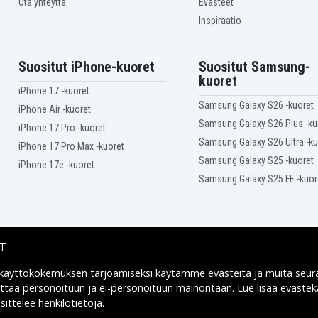
Ota yhteyttä
Evästeet
HP Pavilion DV6-7010tx
Inspiraatio
HP Pavilion DV6-7011tx
HP Pavilion DV6-7013tx
HP Pavilion DV6-7015ca
Suositut iPhone-kuoret
Suositut Samsung-
HP Pavilion DV6-7019tx
HP Pavilion DV6-7020us
kuoret
iPhone 17 -kuoret
HP Pavilion DV6-7023tx
HP Pavilion DV6-7024tx
Samsung Galaxy S26 -kuoret
iPhone Air -kuoret
HP Pavilion DV6-7027nr
Samsung Galaxy S26 Plus -ku
iPhone 17 Pro -kuoret
HP Pavilion DV6-7029tx
Samsung Galaxy S26 Ultra -ku
HP Pavilion DV6-7030ei
iPhone 17 Pro Max -kuoret
HP Pavilion DV6-7030se
Samsung Galaxy S25 -kuoret
iPhone 17e -kuoret
HP Pavilion DV6-7031tx
Samsung Galaxy S25 FE -kuor
HP Pavilion DV6-7034tx
HP Pavilion DV6-7037tx
HP Pavilion DV6-7040tx
HP Pavilion DV6-7045sz
HP Pavilion DV6-7050eb
IT
HP Pavilion DV6-7050ez
HP Pavilion DV6-7051ea
 käyttökokemuksen tarjoamiseksi käytämme
evästeitä
ja muita seur
Toimitusvaihtoehdot
HP Pavilion DV6-7051sr
yttää personoituun ja ei-personoituun mainontaan. Lue lisää eväst
HP Pavilion DV6-7052sr
ittelee henkilötietoja
.
HP Pavilion DV6-7054er