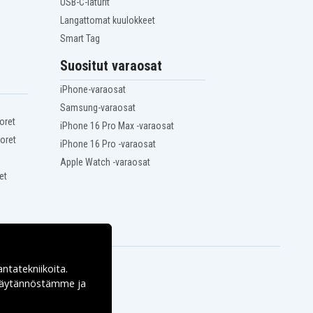
USB-C-laturit
Langattomat kuulokkeet
Smart Tag
Suositut varaosat
iPhone-varaosat
Samsung-varaosat
oret
iPhone 16 Pro Max -varaosat
oret
iPhone 16 Pro -varaosat
Apple Watch -varaosat
et
antatekniikoita.
ekäytännöstämme ja