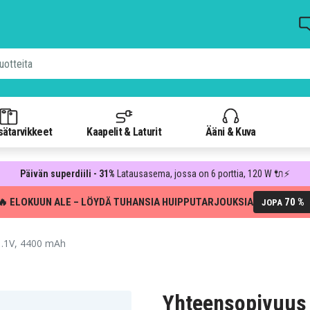
isätarvikkeet
Kaapelit & Laturit
Ääni & Kuva
Päivän superdiili - 31%
Latausasema, jossa on 6 porttia, 120 W 🔌⚡
🔥 ELOKUUN ALE – LÖYDÄ TUHANSIA HUIPPUTARJOUKSIA
70 %
JOPA
1.1V, 4400 mAh
Yhteensopivuus 