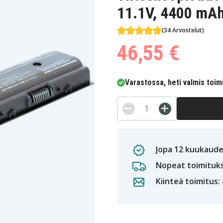
11.1V, 4400 mA
(34 Arvostelut)
46,55 €
Varastossa, heti valmis toim
Jopa 12 kuukaude
Nopeat toimituk
Kiinteä toimitus: 