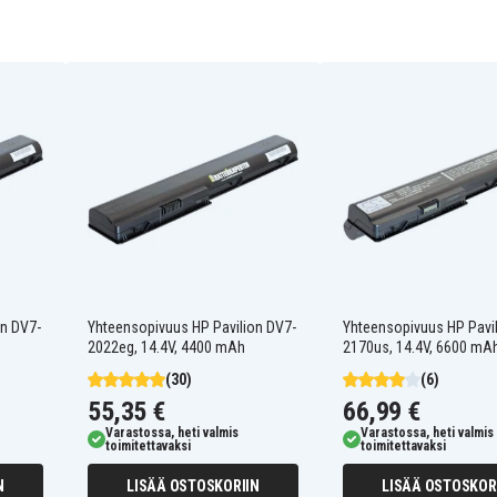
H2L55AA
HSTNN-OB3N
MO09
TPN-P102
TPN-W108
HP Envy DV4-5200 CTO
HP Envy DV4-5202tu
HP Envy DV4-5205tx
HP Envy DV4-5209tx
HP Envy DV4-5216et
on DV7-
Yhteensopivuus HP Pavilion DV7-
Yhteensopivuus HP Pavi
HP Envy DV4-5260nr
2022eg, 14.4V, 4400 mAh
2170us, 14.4V, 6600 mA
HP Envy DV6-7200
HP Envy DV6-7200ei
(30)
(6)
HP Envy DV6-7200et
55,35 €
66,99 €
HP Envy DV6-7200st
Varastossa, heti valmis
Varastossa, heti valmis
HP Envy DV6-7201tu
toimitettavaksi
toimitettavaksi
HP Envy DV6-7202ee
HP Envy DV6-7202ss
N
LISÄÄ OSTOSKORIIN
LISÄÄ OSTOSKOR