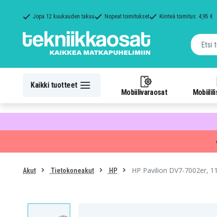
Jopa 12 kuukauden takuu
Nopeat toimitukset
Kiinteä toimitus: 4,95 €
Kaikki tuotteet
Mobiilivaraosat
Mobiilil
HP Pavilion DV7-7002er, 1
Akut
Tietokoneakut
HP