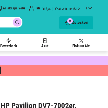
Yritys
|
Yksityishenkilö
Asiakaspalvelu
Tili
FI
0
Ostoskori
Powerbank
Akut
Elokuun Ale
HP Pavilion DV7-7002er,