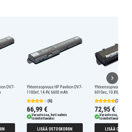
lion DV7-
Yhteensopivuus HP Pavilion DV7-
Yhteensopivuus HP Pa
h
1100ef, 14.4V, 6600 mAh
6010ec, 10.8V, 6600 
(6)
(30)
66,99 €
72,95 €
Varastossa, heti valmis
Varastossa, heti valm
toimitettavaksi
toimitettavaksi
IIN
LISÄÄ OSTOSKORIIN
LISÄÄ OSTOSKO