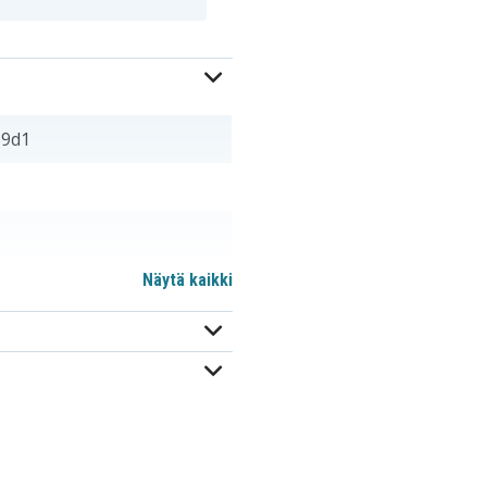
39d1
Näytä kaikki
671731-001