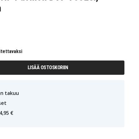
h
itettavaksi
LISÄÄ OSTOSKORIIN
n takuu
set
4,95 €