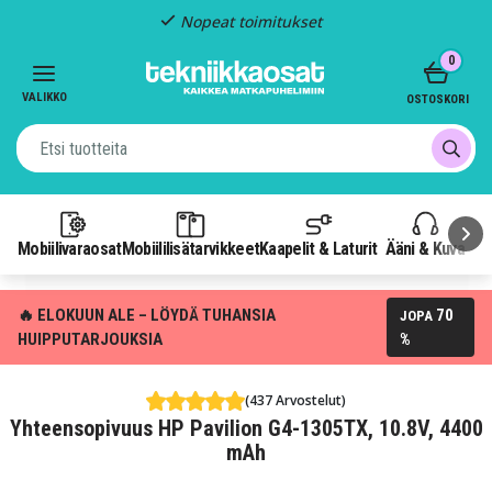
Nopeat toimitukset
Item
0
2
of
VALIKKO
OSTOSKORI
3
Mobiilivaraosat
Mobiililisätarvikkeet
Kaapelit & Laturit
Ääni & Kuva
P
🔥 ELOKUUN ALE – LÖYDÄ TUHANSIA
70
JOPA
HUIPPUTARJOUKSIA
%
(437 Arvostelut)
Yhteensopivuus HP Pavilion G4-1305TX, 10.8V, 4400
mAh