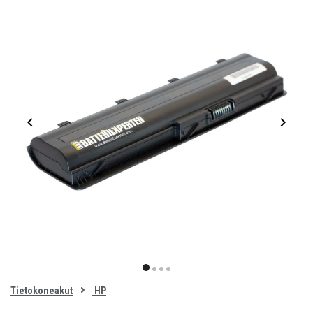
Item
1
item
item
item
item
of
0
Tietokoneakut
HP
1
2
3
4