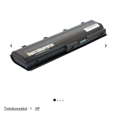
Item
1
item
item
item
item
of
0
Tietokoneakut
HP
1
2
3
4