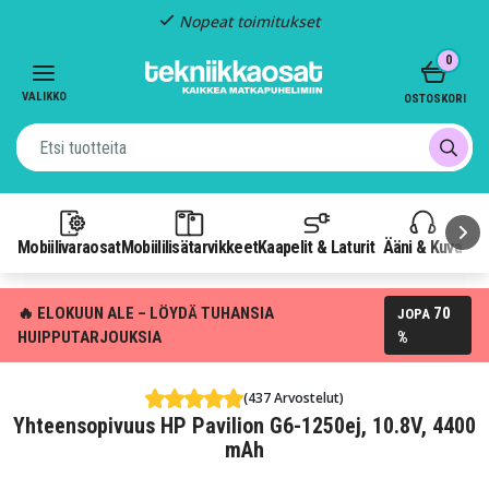
Nopeat toimitukset
Item
0
2
of
VALIKKO
OSTOSKORI
3
Mobiilivaraosat
Mobiililisätarvikkeet
Kaapelit & Laturit
Ääni & Kuva
P
🔥 ELOKUUN ALE – LÖYDÄ TUHANSIA
70
JOPA
HUIPPUTARJOUKSIA
%
(437 Arvostelut)
Yhteensopivuus HP Pavilion G6-1250ej, 10.8V, 4400
mAh