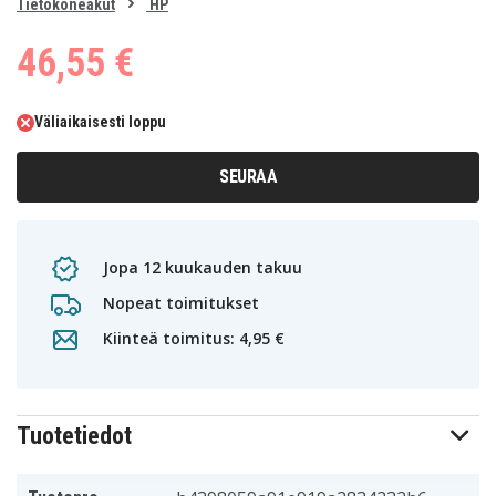
0
Tietokoneakut
HP
1
2
3
4
46,55 €
Väliaikaisesti loppu
SEURAA
Jopa 12 kuukauden takuu
Nopeat toimitukset
Kiinteä toimitus: 4,95 €
Tuotetiedot