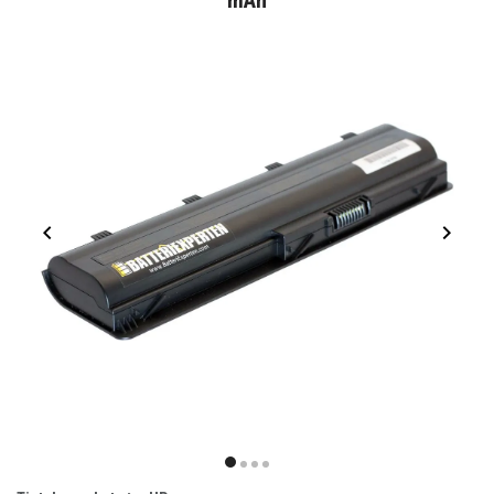
mAh
Item
1
item
item
item
item
of