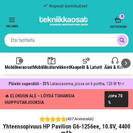
Nopeat toimitukset
Item
0
2
of
VALIKKO
OSTOSKORI
3
Mobiilivaraosat
Mobiililisätarvikkeet
Kaapelit & Laturit
Ääni & Kuva
P
Päivän superdiili - 31%
Latausasema, jossa on 6 porttia, 120 W 🔌⚡
🔥 ELOKUUN ALE – LÖYDÄ TUHANSIA
70
JOPA
HUIPPUTARJOUKSIA
%
(437 Arvostelut)
Yhteensopivuus HP Pavilion G6-1256ee, 10.8V, 4400