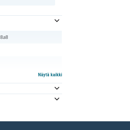
a8a8
Näytä kaikki
m
586007-541