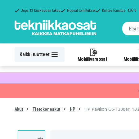
Jopa 12 kuukauden takuu
Nopeat toimitukset
Kiinteä toimitus: 4,95 €
Kaikki tuotteet
Mobiilivaraosat
Mobiilil
HP Pavilion G6-1300er, 10
Akut
Tietokoneakut
HP