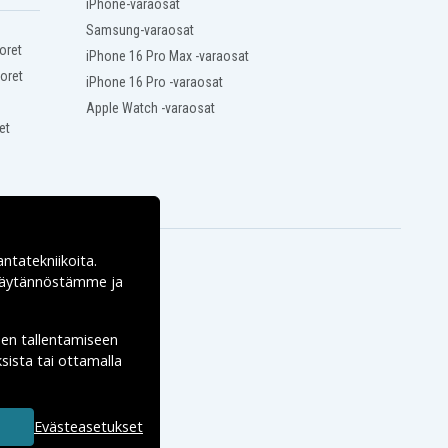
iPhone-varaosat
Samsung-varaosat
oret
iPhone 16 Pro Max -varaosat
oret
iPhone 16 Pro -varaosat
Apple Watch -varaosat
et
antatekniikoita.
ekäytännöstämme ja
den tallentamiseen
sista tai ottamalla
Evästeasetukset