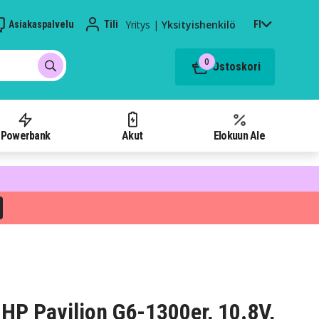
Yritys
|
Yksityishenkilö
Asiakaspalvelu
Tili
FI
0
Ostoskori
Powerbank
Akut
Elokuun Ale
HP Pavilion G6-1300er, 10.8V,