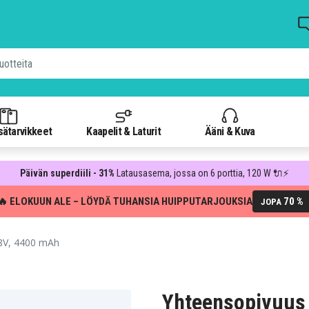
isätarvikkeet
Kaapelit & Laturit
Ääni & Kuva
Päivän superdiili - 31%
Latausasema, jossa on 6 porttia, 120 W 🔌⚡
🔥 ELOKUUN ALE – LÖYDÄ TUHANSIA HUIPPUTARJOUKSIA
70 %
JOPA
.8V, 4400 mAh
Yhteensopivuus 