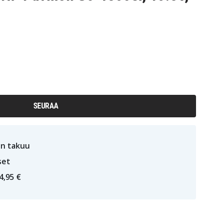
SEURAA
n takuu
set
4,95 €