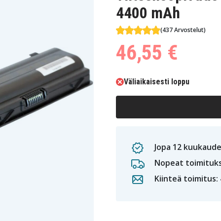
4400 mAh
(437 Arvostelut)
46,55 €
Väliaikaisesti loppu
Jopa 12 kuukaude
Nopeat toimituk
Kiinteä toimitus: 