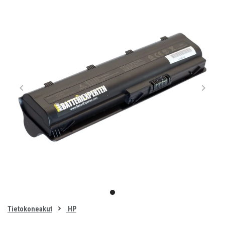
Item
1
item
of
0
Tietokoneakut
HP
1