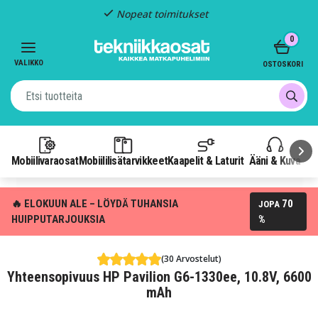
Nopeat toimitukset
Item
0
2
of
VALIKKO
OSTOSKORI
3
Mobiilivaraosat
Mobiililisätarvikkeet
Kaapelit & Laturit
Ääni & Kuva
P
🔥 ELOKUUN ALE – LÖYDÄ TUHANSIA
70
JOPA
HUIPPUTARJOUKSIA
%
(30 Arvostelut)
Yhteensopivuus HP Pavilion G6-1330ee, 10.8V, 6600
mAh