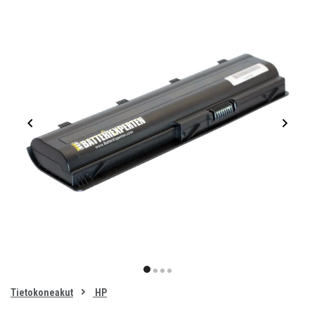
Item
1
item
item
item
item
of
0
Tietokoneakut
HP
1
2
3
4