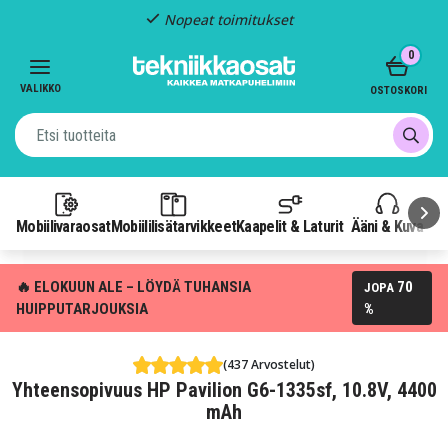
Nopeat toimitukset
Item
0
2
of
VALIKKO
OSTOSKORI
3
Mobiilivaraosat
Mobiililisätarvikkeet
Kaapelit & Laturit
Ääni & Kuva
P
🔥 ELOKUUN ALE – LÖYDÄ TUHANSIA
70
JOPA
HUIPPUTARJOUKSIA
%
(437 Arvostelut)
Yhteensopivuus HP Pavilion G6-1335sf, 10.8V, 4400
mAh