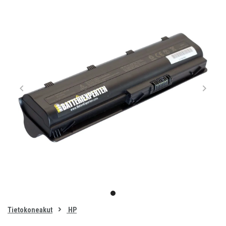
Item
1
item
of
0
Tietokoneakut
HP
1