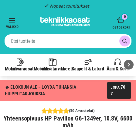
Nopeat toimitukset
Item
0
2
of
VALIKKO
OSTOSKORI
3
Mobiilivaraosat
Mobiililisätarvikkeet
Kaapelit & Laturit
Ääni & Kuva
P
🔥 ELOKUUN ALE – LÖYDÄ TUHANSIA
70
JOPA
HUIPPUTARJOUKSIA
%
(30 Arvostelut)
Yhteensopivuus HP Pavilion G6-1349er, 10.8V, 6600
mAh