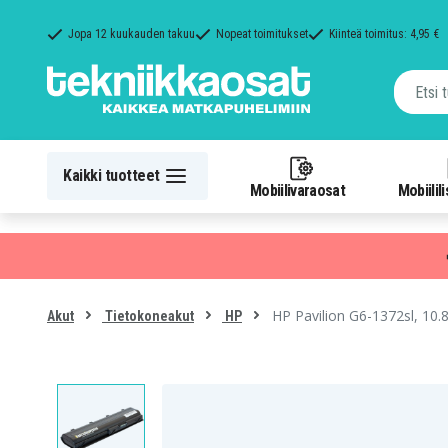
Jopa 12 kuukauden takuu
Nopeat toimitukset
Kiinteä toimitus: 4,95 €
Kaikki tuotteet
Mobiilivaraosat
Mobiilil
HP Pavilion G6-1372sl, 10
Akut
Tietokoneakut
HP