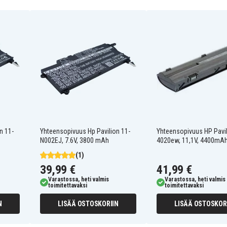
HSTNN-CBOW
HSTNN-F01C
HSTNN-I79C
HSTNN-I84C
HSTNN-IB1E
HSTNN-LBOW
HSTNN-OBOX
HSTNN-Q49C
HSTNN-Q60C
HSTNN-Q63C
HSTNN-YB0X
NBP6A174
NBP6A175B1
n 11-
Yhteensopivuus Hp Pavilion 11-
Yhteensopivuus HP Pavi
N002EJ, 7.6V, 3800 mAh
4020ew, 11,1V, 4400mA
HP 2000-101XX
(1)
HP 2000-104CA
39,99 €
41,99 €
HP 2000-130CA
HP 2000-151CA
Varastossa, heti valmis
Varastossa, heti valmis
toimitettavaksi
toimitettavaksi
HP 2000-210US
HP 2000-217NR
N
LISÄÄ OSTOSKORIIN
LISÄÄ OSTOSKOR
HP 2000-227CL
HP 2000-239WM