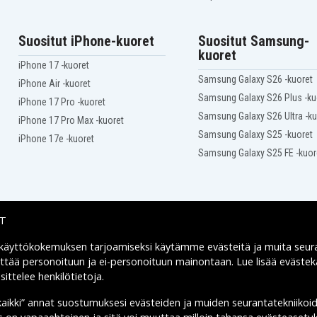
HP G42-451TX
HP G42-467TU
HP G42-473TX
Suositut iPhone-kuoret
Suositut Samsung-
HP G42-480TX
kuoret
HP G42t-300 CTO
iPhone 17 -kuoret
HP G56-100SA
Samsung Galaxy S26 -kuoret
iPhone Air -kuoret
HP G56-106SA
Samsung Galaxy S26 Plus -ku
iPhone 17 Pro -kuoret
HP G56-109SA
Samsung Galaxy S26 Ultra -ku
HP G62
iPhone 17 Pro Max -kuoret
HP G62-104SA
Samsung Galaxy S25 -kuoret
iPhone 17e -kuoret
HP G62-107SA
Samsung Galaxy S25 FE -kuor
HP G62-400
HP G62-415NR
HP G62-435DX
HP G62-450SG
HP G62-452SA
IT
HP G62-454SF
HP G62-455SG
 käyttökokemuksen tarjoamiseksi käytämme
evästeitä
ja muita seur
Toimitusvaihtoehdot
HP G62-457DX
yttää personoituun ja ei-personoituun mainontaan. Lue lisää eväst
HP G62-459TX
ittelee henkilötietoja
.
HP G62-460TX
HP G62-465DX
kaikki” annat suostumuksesi evästeiden ja muiden seurantatekniikoi
HP G62-467TX