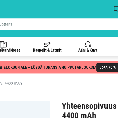
isätarvikkeet
Kaapelit & Laturit
Ääni & Kuva
🔥 ELOKUUN ALE – LÖYDÄ TUHANSIA HUIPPUTARJOUKSIA
70 %
JOPA
.8V, 4400 mAh
Yhteensopivuus 
4400 mAh