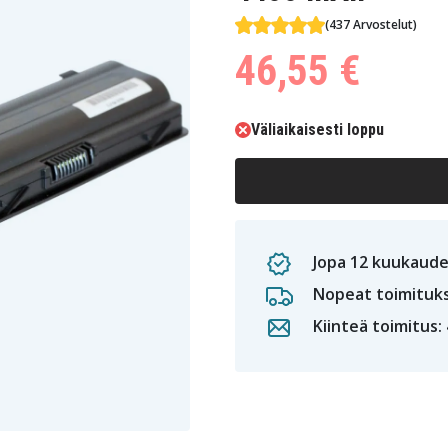
(437 Arvostelut)
46,55 €
Väliaikaisesti loppu
Jopa 12 kuukaude
Nopeat toimituk
Kiinteä toimitus: 