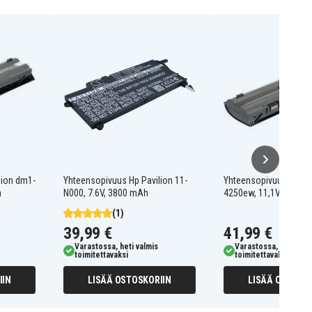
lion dm1-
Yhteensopivuus Hp Pavilion 11-
Yhteensopivuus HP Pa
h
N000, 7.6V, 3800 mAh
4250ew, 11,1V, 4400
(1)
39,99 €
41,99 €
Varastossa, heti valmis
Varastossa, heti valm
toimitettavaksi
toimitettavaksi
IIN
LISÄÄ OSTOSKORIIN
LISÄÄ OSTOSKO