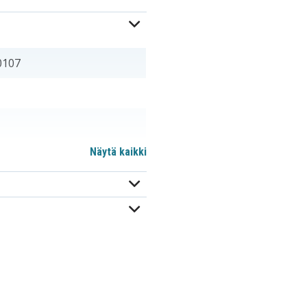
0107
Näytä kaikki
m
586007-541
593553-001
GSTNN-Q62C