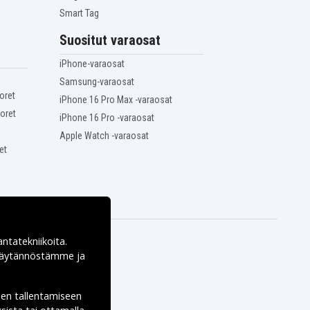
Smart Tag
Suositut varaosat
iPhone-varaosat
Samsung-varaosat
oret
iPhone 16 Pro Max -varaosat
oret
iPhone 16 Pro -varaosat
Apple Watch -varaosat
et
antatekniikoita.
ekäytännöstämme ja
den tallentamiseen