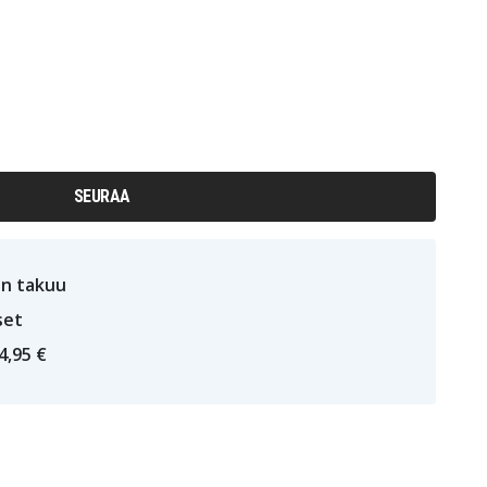
SEURAA
n takuu
set
4,95 €