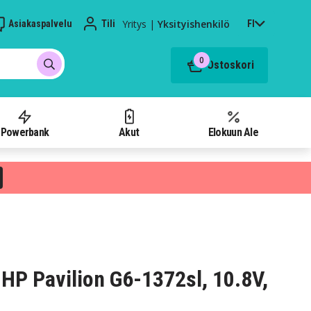
Yritys
|
Yksityishenkilö
Asiakaspalvelu
Tili
FI
0
Ostoskori
Powerbank
Akut
Elokuun Ale
HP Pavilion G6-1372sl, 10.8V,