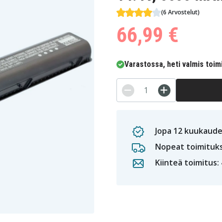
(6 Arvostelut)
66,99 €
Varastossa, heti valmis toim
Jopa 12 kuukaude
Nopeat toimituk
Kiinteä toimitus: 