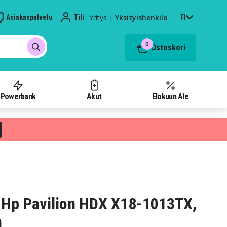
Yritys
|
Yksityishenkilö
Asiakaspalvelu
Tili
FI
0
Ostoskori
Powerbank
Akut
Elokuun Ale
 Hp Pavilion HDX X18-1013TX,
h