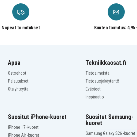
HP HDX X18-1102EA
HP HDX X18-1103TX
HP HDX X18-1109TX
HP HDX X18-1114TX
HP HDX X18-1180US
Nopeat toimitukset
Kiinteä toimitus: 4,95 
HP HDX X18-1204TX
HP HDX X18-1250EF
HP HDX X18-1280EP
HP HDX X18-1299EB
HP HDX X18-1320EA
Apua
Tekniikkaosat.fi
HP HDX X18-1378CA
HP HDX X18T-1100 CTO
Ostoehdot
Tietoa meistä
HP HDX18-1000
HP HDX18-1180EF
Palautukset
Tietosuojakäytäntö
a
HP Pavilion DV7-1000
Ota yhteyttä
Evästeet
HP Pavilion DV7-1000eg
Inspiraatio
HP Pavilion DV7-1001eg
HP Pavilion DV7-1002ea
HP Pavilion DV7-1003ea
Suositut iPhone-kuoret
Suositut Samsung-
HP Pavilion DV7-1003tx
kuoret
HP Pavilion DV7-1004tx
iPhone 17 -kuoret
HP Pavilion DV7-1005eo
Samsung Galaxy S26 -kuoret
iPhone Air -kuoret
HP Pavilion DV7-1006tx