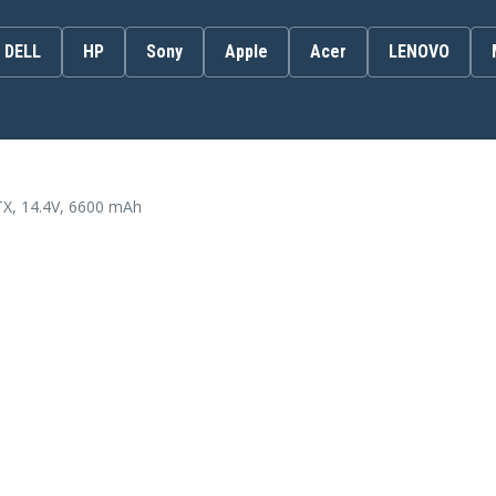
464059-141
516355-001
DYNA-CHA-LOC
DELL
HP
Sony
Apple
Acer
LENOVO
HSTNN-DB75
HSTNN-OB75
KS525AA
X, 14.4V, 6600 mAh
HP HDX X18-1001TX
HP HDX X18-1003TX
HP HDX X18-1005TX
HP HDX X18-1008TX
HP HDX X18-1010TX
HP HDX X18-1013TX
HP HDX X18-1016TX
HP HDX X18-1020US
HP HDX X18-1027CL
HP HDX X18-1050ER
HP HDX X18-1080ED
HP HDX X18-1080EP
HP HDX X18-1080EW
HP HDX X18-1099UX