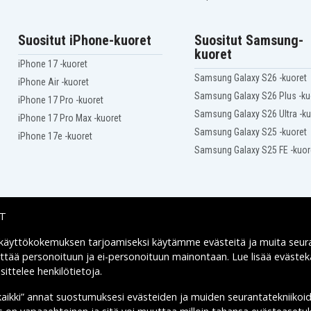
x360
Hp Pavilion 11-n029TU
x360
Hp Pavilion 11-n038TU
Suositut iPhone-kuoret
Suositut Samsung-
x360
kuoret
Hp Pavilion 11-n100nf
iPhone 17 -kuoret
Hp Pavilion 11-n108TU
Samsung Galaxy S26 -kuoret
iPhone Air -kuoret
x360
Samsung Galaxy S26 Plus -ku
Hp Pavilion 11-n119TU
iPhone 17 Pro -kuoret
x360
Samsung Galaxy S26 Ultra -ku
iPhone 17 Pro Max -kuoret
Hp Pavilion X360 11-
N038CA
Samsung Galaxy S25 -kuoret
iPhone 17e -kuoret
Hp Pavilion X360 11-
Samsung Galaxy S25 FE -kuor
N051SR
Hp Pavilion X360 11-
N077NG
Hp Pavilion X360 11-
N083SA
Hp Pavilion X360 11-
IT
N110NC
Hp Pavilion X360 11-
 käyttökokemuksen tarjoamiseksi käytämme
evästeitä
ja muita seur
Toimitusvaihtoehdot
N130NC
yttää personoituun ja ei-personoituun mainontaan. Lue lisää eväst
P
Hp TPN-C115
ittelee henkilötietoja
.
kaikki” annat suostumuksesi evästeiden ja muiden seurantatekniikoi