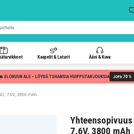
isätarvikkeet
Kaapelit & Laturit
Ääni & Kuva
🔥 ELOKUUN ALE – LÖYDÄ TUHANSIA HUIPPUTARJOUKSIA
70 %
JOPA
ND, 7.6V, 3800 mAh
Yhteensopivuus
7.6V, 3800 mAh