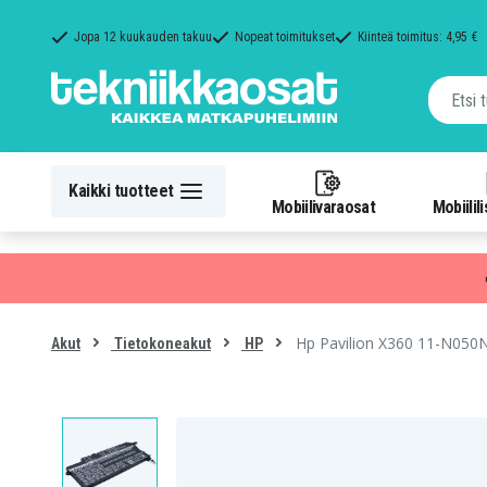
Jopa 12 kuukauden takuu
Nopeat toimitukset
Kiinteä toimitus: 4,95 €
Kaikki tuotteet
Mobiilivaraosat
Mobiilil
Hp Pavilion X360 11-N050
Akut
Tietokoneakut
HP