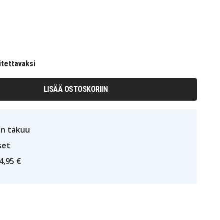
itettavaksi
LISÄÄ OSTOSKORIIN
n takuu
set
4,95 €