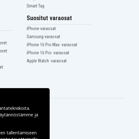
Smart Tag
Suositut varaosat
iPhone-varaosat
Samsung-varaosat
oret
iPhone 16 Pro Max -varaosat
oret
iPhone 16 Pro -varaosat
Apple Watch -varaosat
et
antatekniikoita.
ekäytännöstämme ja
den tallentamiseen