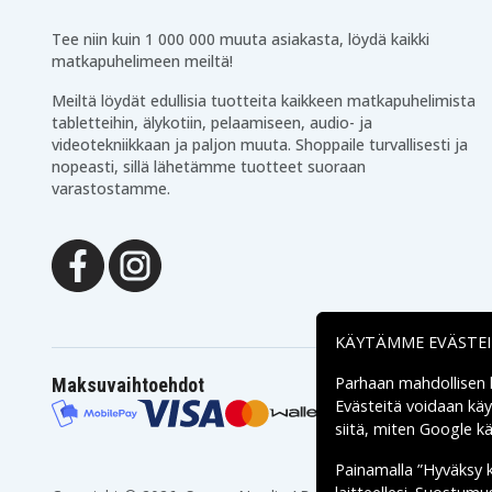
x360
Hp Pavilion 11-n014tu
Hp Pavilion 11-n023TU
Tee niin kuin 1 000 000 muuta asiakasta, löydä kaikki
x360(G4W66PA)
x360
Hp Pavilion 11-n030tu
Hp Pavilion 11-n031TU
matkapuhelimeen meiltä!
x360(J8B75PA)
x360
Hp Pavilion 11-n071eg
Hp Pavilion 11-n100
Meiltä löydät edullisia tuotteita kaikkeen matkapuhelimista
tabletteihin, älykotiin, pelaamiseen, audio- ja
Hp Pavilion 11-n100nq
Hp Pavilion 11-n101ne
videotekniikkaan ja paljon muuta. Shoppaile turvallisesti ja
Hp Pavilion 11-n112TU
Hp Pavilion 11-n116TU
nopeasti, sillä lähetämme tuotteet suoraan
x360
x360
varastostamme.
Hp Pavilion X360 11-
Hp Pavilion X360 11-
N020NA
N020NX
Hp Pavilion X360 11-
Hp Pavilion X360 11-
N041CA
N050ND
Hp Pavilion X360 11-
Hp Pavilion X360 11-
N055ND
N061UR
Hp Pavilion X360 11-
Hp Pavilion X360 11-
N078NG
N080NA
Hp Pavilion X360 11-
Hp Pavilion X360 11-
KÄYTÄMME EVÄSTE
N100NX
N108TU
Hp Pavilion X360 11-
Hp Pavilion X360 11-
Parhaan mahdollisen
Maksuvaihtoehdot
N112TU
N116TU
Evästeitä voidaan kä
Hp Pavilion x360 11-
Hp PavilionN 11-N099N
n226br
siitä, miten
Google käs
Hp pavilion 11-n009tu
x360
Painamalla ”Hyväksy 