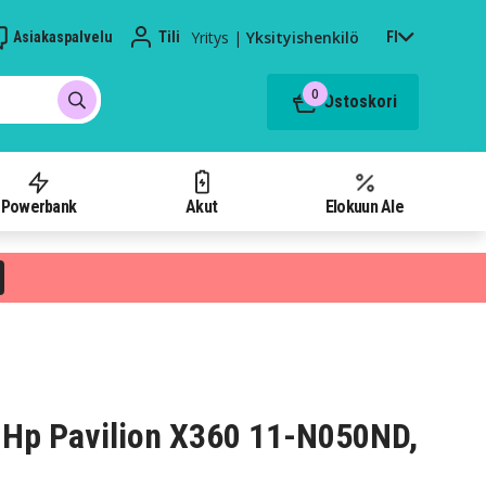
Yritys
|
Yksityishenkilö
Asiakaspalvelu
Tili
FI
0
Ostoskori
Powerbank
Akut
Elokuun Ale
 Hp Pavilion X360 11-N050ND,