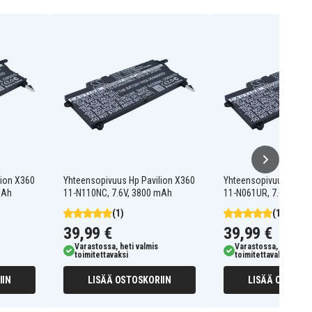
lion X360
Yhteensopivuus Hp Pavilion X360
Yhteensopivuus Hp Pa
mAh
11-N110NC, 7.6V, 3800 mAh
11-N061UR, 7.6V, 380
(1)
(1)
39,99 €
39,99 €
Varastossa, heti valmis
Varastossa, heti valm
toimitettavaksi
toimitettavaksi
IIN
LISÄÄ OSTOSKORIIN
LISÄÄ OSTOSKO