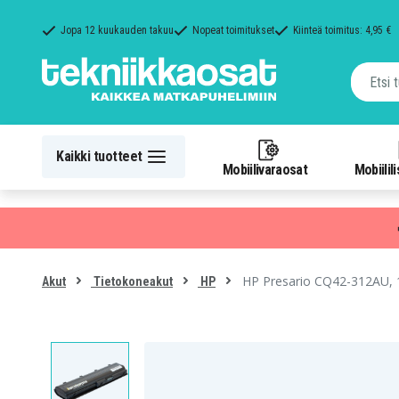
Jopa 12 kuukauden takuu
Nopeat toimitukset
Kiinteä toimitus: 4,95 €
Kaikki tuotteet
Mobiilivaraosat
Mobiilil
HP Presario CQ42-312AU, 
Akut
Tietokoneakut
HP