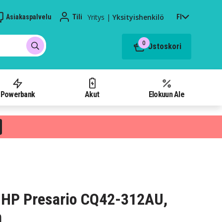
Yritys
|
Yksityishenkilö
Asiakaspalvelu
Tili
FI
0
Ostoskori
Powerbank
Akut
Elokuun Ale
 HP Presario CQ42-312AU,
h