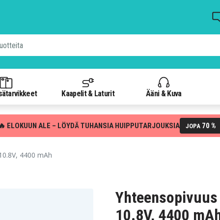
isätarvikkeet
Kaapelit & Laturit
Ääni & Kuva
🔥 ELOKUUN ALE – LÖYDÄ TUHANSIA HUIPPUTARJOUKSIA
70 %
JOPA
10.8V, 4400 mAh
Yhteensopivuus
10.8V, 4400 mA