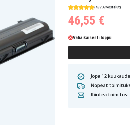
(437 Arvostelut)
46,55 €
Väliaikaisesti loppu
Jopa 12 kuukaude
Nopeat toimituk
Kiinteä toimitus: 