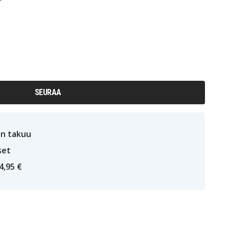
SEURAA
n takuu
set
4,95 €