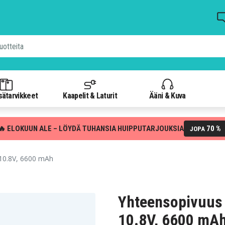
isätarvikkeet
Kaapelit & Laturit
Ääni & Kuva
🔥 ELOKUUN ALE – LÖYDÄ TUHANSIA HUIPPUTARJOUKSIA
70 %
JOPA
10.8V, 6600 mAh
Yhteensopivuus
10.8V, 6600 mA