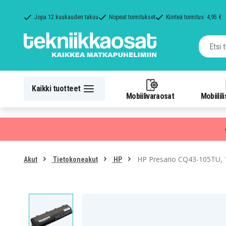
Jopa 12 kuukauden takuu
Nopeat toimitukset
Kiinteä toimitus: 4,95 €
Kaikki tuotteet
Mobiilivaraosat
Mobiilil
HP Presario CQ43-105TU, 
Akut
Tietokoneakut
HP