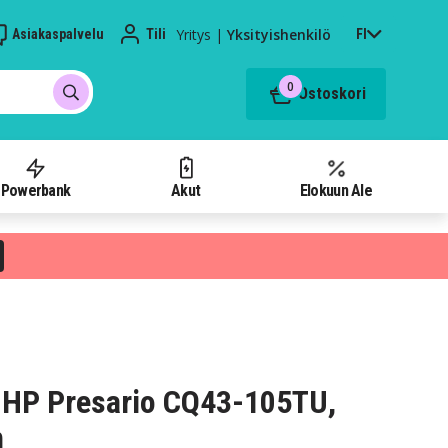
Yritys
|
Yksityishenkilö
Asiakaspalvelu
Tili
FI
0
Ostoskori
Powerbank
Akut
Elokuun Ale
 HP Presario CQ43-105TU,
h