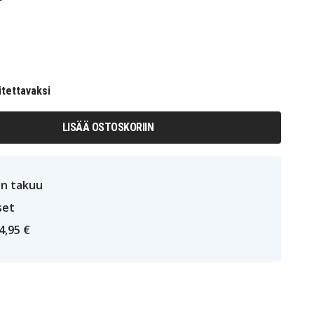
itettavaksi
LISÄÄ OSTOSKORIIN
n takuu
set
4,95 €