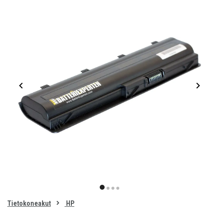
Item
1
item
item
item
item
of
0
Tietokoneakut
HP
1
2
3
4