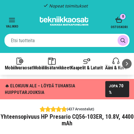
Nopeat toimitukset
Item
0
2
of
VALIKKO
OSTOSKORI
3
Mobiilivaraosat
Mobiililisätarvikkeet
Kaapelit & Laturit
Ääni & Kuva
P
🔥 ELOKUUN ALE – LÖYDÄ TUHANSIA
70
JOPA
HUIPPUTARJOUKSIA
%
(437 Arvostelut)
Yhteensopivuus HP Presario CQ56-103ER, 10.8V, 4400
mAh