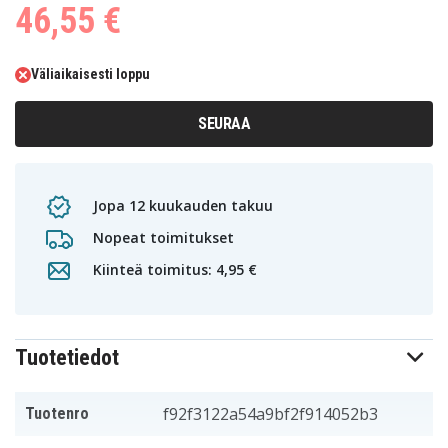
46,55 €
Väliaikaisesti loppu
SEURAA
Jopa 12 kuukauden takuu
Nopeat toimitukset
Kiinteä toimitus: 4,95 €
Tuotetiedot
f92f3122a54a9bf2f914052b3
Tuotenro