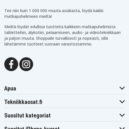
HP Spectre x360
HP Spectre x360
HP Spectre x360
13-
13-
13-4002ne
4001nt(L6Z30ea)
4001tu(L2Z52pa)
Tee niin kuin 1 000 000 muuta asiakasta, löydä kaikki
HP Spectre x360
HP Spectre x360
matkapuhelimeen meiltä!
HP Spectre x360
13-
13-
13-4002nf
4002ne(L0B52ea)
4002nx(L5Y78ea)
Meiltä löydät edullisia tuotteita kaikkeen matkapuhelimista
HP Spectre x360
HP Spectre x360
HP Spectre x360
tabletteihin, älykotiin, pelaamiseen, audio- ja videotekniikkaan
13-
13-
13-4003na
4003na(L0B54ea)
4003tu(L2Z54pa)
ja paljon muuta. Shoppaile turvallisesti ja nopeasti, sillä
HP Spectre x360
HP Spectre x360
lähetämme tuotteet suoraan varastostamme.
HP Spectre x360
13-
13-
13-4007nl
4005tu(L2Z73pa)
4007nc(M0C38ea)
HP Spectre x360
HP Spectre x360
HP Spectre x360
13-
13-
13-4008na
4007nl(L6Z84ea)
4008na(L0B61ea)
HP Spectre x360
HP Spectre x360
HP Spectre x360
13-
13-
13-
4009na(L6A11ea)
4010nv(M9G61ea)
4013nb(M3K15ea)
HP Spectre x360
HP Spectre x360
HP Spectre x360
13-
13-
13-
Apua
4015tu(L8N40pa)
4017tu(L8N42pa)
4019tu(L8N97pa)
HP Spectre x360
HP Spectre x360
HP Spectre x360
13-
Tekniikkaosat.fi
13-4020nd
13-4020ng
4020CA(L0Q57ua)
HP Spectre x360
HP Spectre x360
HP Spectre x360
13-
13-
13-
Suositut kategoriat
4020ng(N3Y16ea)
4021CA(L0Q59ua)
4022tu(N1U98pa)
HP Spectre x360
HP Spectre x360
HP Spectre x360
13-
13-