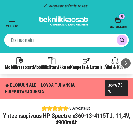
Nopeat toimitukset
Item
0
2
of
VALIKKO
OSTOSKORI
3
Mobiilivaraosat
Mobiililisätarvikkeet
Kaapelit & Laturit
Ääni & Kuva
P
🔥 ELOKUUN ALE – LÖYDÄ TUHANSIA
70
JOPA
HUIPPUTARJOUKSIA
%
(8 Arvostelut)
Yhteensopivuus HP Spectre x360-13-4115TU, 11,4V,
4900mAh