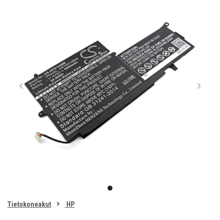
Item
1
item
of
0
Tietokoneakut
HP
1