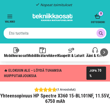
Nopeat toimitukset
Item
0
2
of
VALIKKO
OSTOSKORI
3
Mobiilivaraosat
Mobiililisätarvikkeet
Kaapelit & Laturit
Ääni & Kuva
P
🔥 ELOKUUN ALE – LÖYDÄ TUHANSIA
70
JOPA
HUIPPUTARJOUKSIA
%
(1 Arvostelut)
Yhteensopivuus HP Spectre X360 15-BL101NF, 11.55V,
6750 mAh