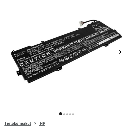
Item
1
item
item
item
item
item
of
0
Tietokoneakut
HP
1
2
3
4
5