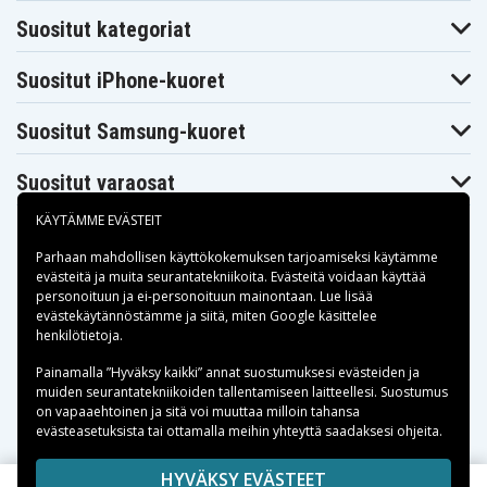
HP Spectre x360
HP Spectre x360
HP Spectre x360
Suositut kategoriat
15-bl050sa
15-bl051na
15-bl051sa
HP Spectre x360
HP Spectre x360
HP Spectre x360
15-bl05na
15-bl075nr
15-bl090nz
Suositut iPhone-kuoret
HP Spectre x360
HP Spectre x360
HP Spectre x360
15-bl100
15-bl101ng
15-bl102ng
HP Spectre x360
HP Spectre x360
HP Spectre x360
Suositut Samsung-kuoret
15-bl103ng
15-bl130ng
15-bl131ng
HP Spectre x360
HP Spectre x360
HP Spectre x360
15t-bl100
15t-bl101ng
15t-bl102ng
Suositut varaosat
HP Spectre x360
Convertible 15-
HP Z6L00EA
HP Z6L01EA
KÄYTÄMME EVÄSTEIT
df0xxx
HP Z6L02EA
Parhaan mahdollisen käyttökokemuksen tarjoamiseksi käytämme
evästeitä
ja muita seurantatekniikoita. Evästeitä voidaan käyttää
personoituun ja ei-personoituun mainontaan. Lue lisää
Maksuvaihtoehdot
evästekäytännöstämme ja siitä, miten
Google käsittelee
henkilötietoja
.
Toimitusvaihtoehdot
Painamalla ”Hyväksy kaikki” annat suostumuksesi evästeiden ja
muiden seurantatekniikoiden tallentamiseen laitteellesi. Suostumus
on vapaaehtoinen ja sitä voi muuttaa milloin tahansa
evästeasetuksista tai ottamalla meihin yhteyttä saadaksesi ohjeita.
Copyright © 2026, Spares Nordic AB
HYVÄKSY EVÄSTEET