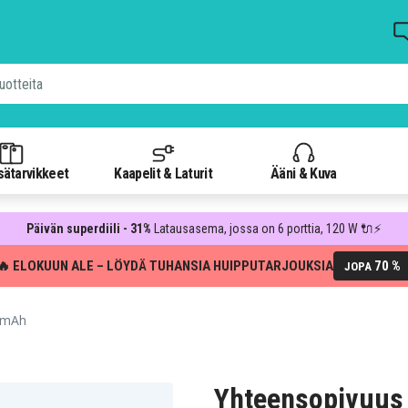
isätarvikkeet
Kaapelit & Laturit
Ääni & Kuva
Päivän superdiili - 31%
Latausasema, jossa on 6 porttia, 120 W 🔌⚡
🔥 ELOKUUN ALE – LÖYDÄ TUHANSIA HUIPPUTARJOUKSIA
70 %
JOPA
0 mAh
Yhteensopivuus 