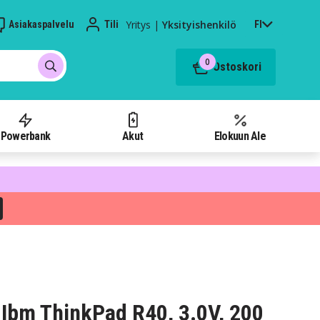
Yritys
|
Yksityishenkilö
Asiakaspalvelu
Tili
FI
0
Ostoskori
Powerbank
Akut
Elokuun Ale
Ibm ThinkPad R40, 3.0V, 200