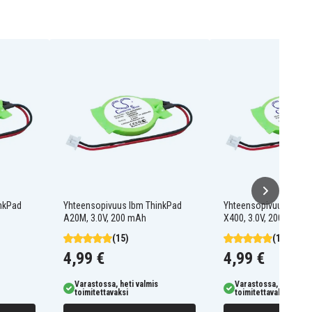
nkPad
Yhteensopivuus Ibm ThinkPad
Yhteensopivuus Ibm T
A20M, 3.0V, 200 mAh
X400, 3.0V, 200 mAh
(15)
(15)
4,99 €
4,99 €
Varastossa, heti valmis
Varastossa, heti valm
toimitettavaksi
toimitettavaksi