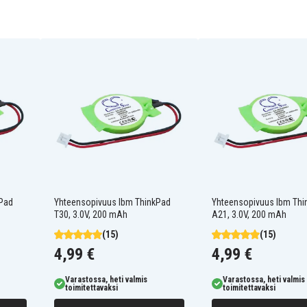
02K7075
08K8050
92P0991
Ibm ThinkPad 2655-27A
Ibm ThinkPad A20M
Ibm ThinkPad A21E
Ibm ThinkPad A22
Ibm ThinkPad A22e
Ibm ThinkPad A30P
Ibm ThinkPad R30
kPad
Yhteensopivuus Ibm ThinkPad
Yhteensopivuus Ibm Thi
Ibm ThinkPad R40
T30, 3.0V, 200 mAh
A21, 3.0V, 200 mAh
Ibm ThinkPad R40 2683
(15)
(15)
Ibm ThinkPad R40 2724
Ibm ThinkPad R40 2896
4,99 €
4,99 €
Ibm ThinkPad R40 2899
Ibm ThinkPad R40e 2684
Varastossa, heti valmis
Varastossa, heti valmis
Ibm ThinkPad R500
toimitettavaksi
toimitettavaksi
Ibm ThinkPad R51