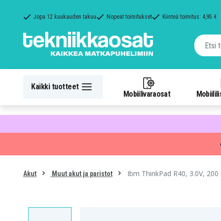
Jopa 12 kuukauden takuu
Nopeat toimitukset
Kiinteä toimitus: 4,95 €
Kaikki tuotteet
Mobiilivaraosat
Mobiilil
Ibm ThinkPad R40, 3.0V, 20
Akut
Muut akut ja paristot