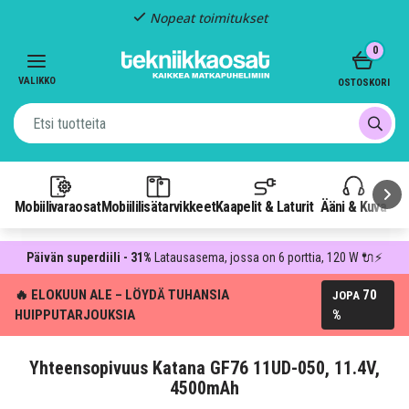
Nopeat toimitukset
Item
0
2
of
VALIKKO
OSTOSKORI
3
Mobiilivaraosat
Mobiililisätarvikkeet
Kaapelit & Laturit
Ääni & Kuva
P
Päivän superdiili - 31%
Latausasema, jossa on 6 porttia, 120 W 🔌⚡
🔥 ELOKUUN ALE – LÖYDÄ TUHANSIA
70
JOPA
HUIPPUTARJOUKSIA
%
Yhteensopivuus Katana GF76 11UD-050, 11.4V,
4500mAh