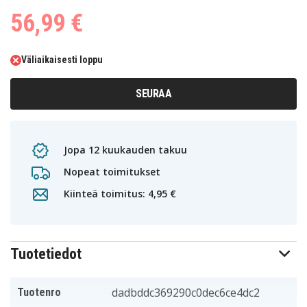
56,99 €
Väliaikaisesti loppu
SEURAA
Jopa 12 kuukauden takuu
Nopeat toimitukset
Kiinteä toimitus: 4,95 €
Tuotetiedot
dadbddc369290c0dec6ce4dc2
Tuotenro