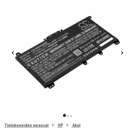
Item
1
item
item
item
of
0
Tietokoneiden varaosat
HP
Akut
1
2
3