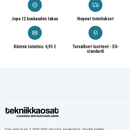
HP 14S-
HP 14S-
HP 14S-
CF0032TU
CF0046TU
CF0055TX
HP 15-CS
HP 15-CS0019TX
HP 15-CS0048TX
Jopa 12 kuukauden takuu
Nopeat toimitukset
HP 15-
HP 15-CW0004LA
HP 15-DA0001LA
CW0061NR
HP 15-DA0002DX
HP 15-DA0005NE
HP 15-DA0008NP
HP 15-
HP 15-DA0014NV
HP 15-DA0019NF
DA0012NM
HP 15-
HP 15-DA0021UR
HP 15-DA0032NV
Kiinteä toimitus: 4,95 €
Turvalliset tuotteet - EU-
DA0024NT
standardi
HP 15-
HP 15-DA0035LA
HP 15-DA0039NC
DA0037NH
HP 15-
HP 15-DA0049NL
HP 15-DA0053NS
DA0044NW
HP 15-
HP 15-
HP 15-
DA0055NM
DA0055NT
DA0057NIA
HP 15-DA0058NX
HP 15-DA0061NF
HP 15-DA0075NS
HP 15-
HP 15-
HP 15-DA0080TX
DA0078NIA
DA0083OD
HP 15-DA0103TX
HP 15-DA0107TU
HP 15-DA0110TU
HP 15-
HP 15-DA0114TU
HP 15-DA0115NB
DA0128NIA
HP 15-DA0134TU
HP 15-DA0137NL
HP 15-DA0140NL
HP 15-DA0142UR
HP 15-DA0143TX
HP 15-DA0171TU
HP 15-DA0175NS
HP 15-DA0178TU
HP 15-DA0181UR
Tee niin kuin 1 000 000 muuta asiakasta, löydä kaikki
HP 15-DA0213TX
HP 15-DA0219NS
HP 15-DA0223UR