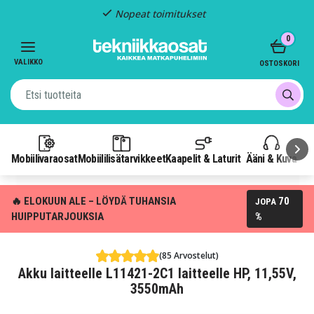
Nopeat toimitukset
Item
0
2
of
VALIKKO
OSTOSKORI
3
Mobiilivaraosat
Mobiililisätarvikkeet
Kaapelit & Laturit
Ääni & Kuva
P
🔥 ELOKUUN ALE – LÖYDÄ TUHANSIA
70
JOPA
HUIPPUTARJOUKSIA
%
(85 Arvostelut)
Akku laitteelle L11421-2C1 laitteelle HP, 11,55V,
3550mAh