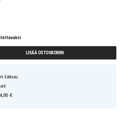
itettavaksi
LISÄÄ OSTOSKORIIN
n takuu
set
4,95 €