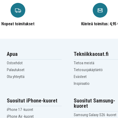
L450(20DSA02JCD)
Lenovo ThinkPad
L450(20DSA078CD)
Lenovo ThinkPad
L470(20J4000WGE)
Nopeat toimitukset
Kiinteä toimitus: 4,95 
Lenovo ThinkPad T440
Lenovo ThinkPad T440
20B6006
Lenovo ThinkPad T440
20B7006
Lenovo ThinkPad T440
7003
Apua
Tekniikkaosat.fi
Lenovo ThinkPad T440s
20AR000
Ostoehdot
Tietoa meistä
Lenovo ThinkPad
T440s(20AQ0024CD)
Palautukset
Tietosuojakäytäntö
Lenovo ThinkPad
T440s(20AQA09HCD)
Ota yhteyttä
Evästeet
Lenovo ThinkPad
Inspiraatio
T440s(20AR001JCD)
Lenovo ThinkPad
T440s(20ARS1Y002)
Lenovo ThinkPad
Suositut iPhone-kuoret
Suositut Samsung-
T450(20BV0033CD)
kuoret
Lenovo ThinkPad
iPhone 17 -kuoret
T450(20BVA014CD)
Samsung Galaxy S26 -kuoret
Lenovo ThinkPad
iPhone Air -kuoret