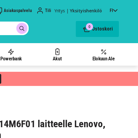
Yritys
|
Yksityishenkilö
Asiakaspalvelu
Tili
FI
0
Ostoskori
Powerbank
Akut
Elokuun Ale
L14M6F01 laitteelle Lenovo,
h