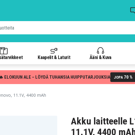
isätarvikkeet
Kaapelit & Laturit
Ääni & Kuva
🔥 ELOKUUN ALE – LÖYDÄ TUHANSIA HUIPPUTARJOUKSIA
70 %
JOPA
enovo, 11.1V, 4400 mAh
Akku laitteelle 
11.1V, 4400 mA