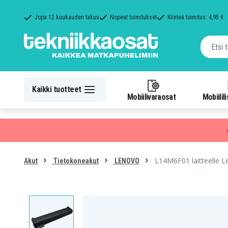
Jopa 12 kuukauden takuu
Nopeat toimitukset
Kiinteä toimitus: 4,95 €
Kaikki tuotteet
Mobiilivaraosat
Mobiilil
L14M6F01 laitteelle L
Akut
Tietokoneakut
LENOVO