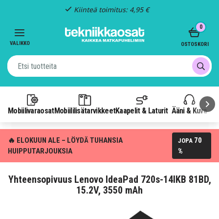
Kiinteä toimitus: 4,95 €
Item
0
3
of
VALIKKO
OSTOSKORI
3
Mobiilivaraosat
Mobiililisätarvikkeet
Kaapelit & Laturit
Ääni & Kuva
P
🔥 ELOKUUN ALE – LÖYDÄ TUHANSIA
70
JOPA
HUIPPUTARJOUKSIA
%
Yhteensopivuus Lenovo IdeaPad 720s-14IKB 81BD,
15.2V, 3550 mAh