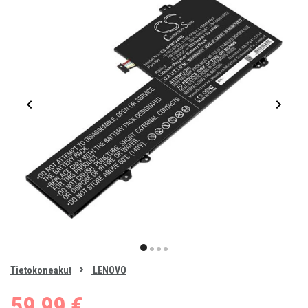
Item
1
item
item
item
item
of
0
Tietokoneakut
LENOVO
1
2
3
4
59,99 €