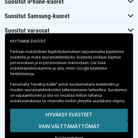
Suositut iPhone-kuoret
Suositut Samsung-kuoret
Suositut varaosat
KÄYTÄMME EVÄSTEIT
Parhaan mahdollisen käyttökokemuksen tarjoamiseksi käytämme
evästeitä
ja muita seurantatekniikoita. Evästeitä voidaan käyttää
personoituun ja ei-personoituun mainontaan. Lue lisää
Maksuvaihtoehdot
evästekäytännöstämme ja siitä, miten
Google käsittelee
henkilötietoja
.
Toimitusvaihtoehdot
Painamalla ”Hyväksy kaikki” annat suostumuksesi evästeiden ja
muiden seurantatekniikoiden tallentamiseen laitteellesi. Suostumus
on vapaaehtoinen ja sitä voi muuttaa milloin tahansa
evästeasetuksista tai ottamalla meihin yhteyttä saadaksesi ohjeita.
Copyright © 2026, Spares Nordic AB
HYVÄKSY EVÄSTEET
SIVULLA MAINITUT TAVARAMERKIT OVAT OMISTAJIENSA
VAIN VÄLTTÄMÄTTÖMÄT
OMAISUUTTA.
Evästeasetukset