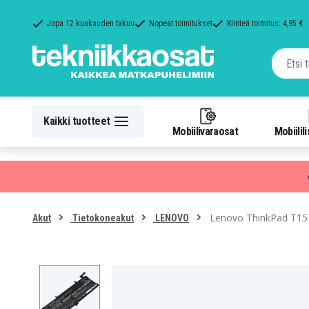
Jopa 12 kuukauden takuu
Nopeat toimitukset
Kiinteä toimitus: 4,95 €
Kaikki tuotteet
Mobiilivaraosat
Mobiilil
Lenovo ThinkPad T15 
Akut
Tietokoneakut
LENOVO