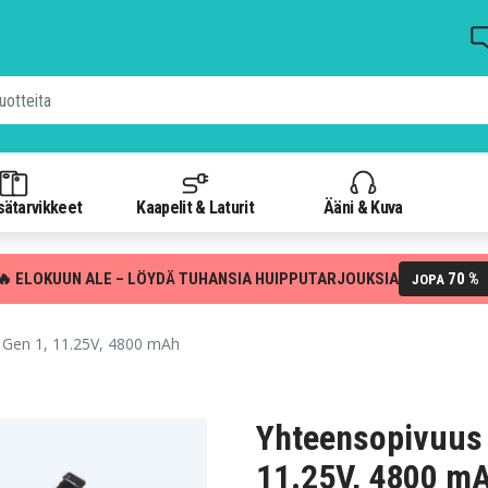
isätarvikkeet
Kaapelit & Laturit
Ääni & Kuva
🔥 ELOKUUN ALE – LÖYDÄ TUHANSIA HUIPPUTARJOUKSIA
70 %
JOPA
Gen 1, 11.25V, 4800 mAh
Yhteensopivuus 
11.25V, 4800 m