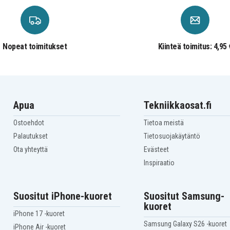
Nopeat toimitukset
Kiinteä toimitus: 4,95 
Apua
Tekniikkaosat.fi
Ostoehdot
Tietoa meistä
Palautukset
Tietosuojakäytäntö
Ota yhteyttä
Evästeet
Inspiraatio
Suositut iPhone-kuoret
Suositut Samsung-
kuoret
iPhone 17 -kuoret
Samsung Galaxy S26 -kuoret
iPhone Air -kuoret