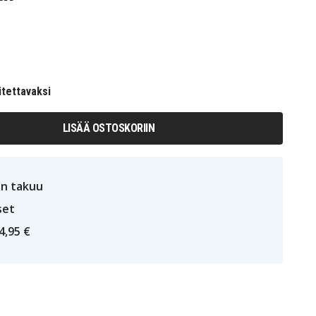
itettavaksi
LISÄÄ OSTOSKORIIN
n takuu
set
4,95 €