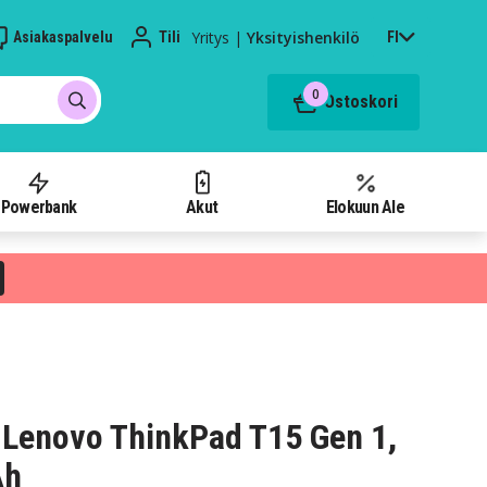
Yritys
|
Yksityishenkilö
Asiakaspalvelu
Tili
FI
0
Ostoskori
Powerbank
Akut
Elokuun Ale
Lenovo ThinkPad T15 Gen 1,
Ah