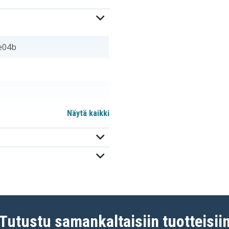
e04b
Näytä kaikki
Tutustu samankaltaisiin tuotteisii