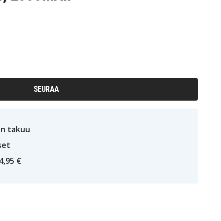
SEURAA
n takuu
set
4,95 €