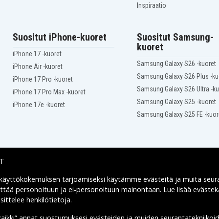
20HF001DUS
Inspiraatio
Lenovo ThinkPad T470s
20HF001S
Lenovo ThinkPad T470s
Suositut iPhone-kuoret
Suositut Samsung-
20HF001V
kuoret
Lenovo ThinkPad T470s
20HF001Y
iPhone 17 -kuoret
Lenovo ThinkPad T470s
Samsung Galaxy S26 -kuoret
iPhone Air -kuoret
20HF0022
Samsung Galaxy S26 Plus -ku
Lenovo ThinkPad T470s
iPhone 17 Pro -kuoret
20HF0025
Samsung Galaxy S26 Ultra -ku
iPhone 17 Pro Max -kuoret
Lenovo ThinkPad T470s
20HF0028
Samsung Galaxy S25 -kuoret
iPhone 17e -kuoret
Lenovo ThinkPad T470s
Samsung Galaxy S25 FE -kuor
20HF003P
Lenovo ThinkPad T470s
20HF003SUS
Lenovo ThinkPad T470s
20HF003VUS
Lenovo ThinkPad T470s
IT
20HF0047
Lenovo ThinkPad T470s
 käyttökokemuksen tarjoamiseksi käytämme
evästeitä
ja muita seur
Toimitusvaihtoehdot
20HF004P
yttää personoituun ja ei-personoituun mainontaan. Lue lisää eväst
Lenovo ThinkPad T470s
20HF004S
ittelee henkilötietoja
.
Lenovo ThinkPad T470s
20HF004V
kaikki” annat suostumuksesi evästeiden ja muiden seurantatekniikoi