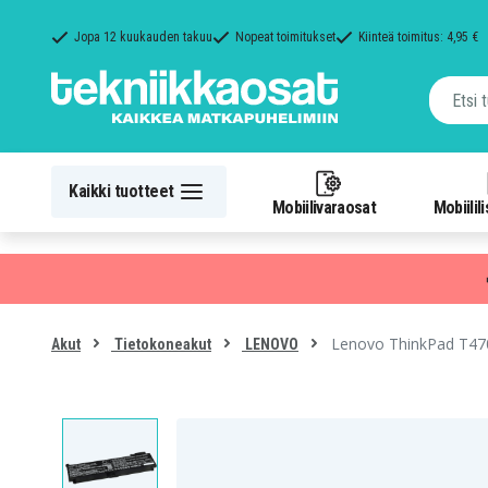
Jopa 12 kuukauden takuu
Nopeat toimitukset
Kiinteä toimitus: 4,95 €
Kaikki tuotteet
Mobiilivaraosat
Mobiilil
Lenovo ThinkPad T47
Akut
Tietokoneakut
LENOVO