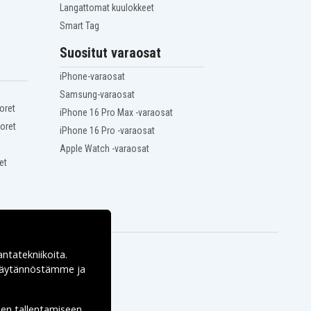
Langattomat kuulokkeet
Smart Tag
Suositut varaosat
iPhone-varaosat
Samsung-varaosat
oret
iPhone 16 Pro Max -varaosat
oret
iPhone 16 Pro -varaosat
Apple Watch -varaosat
et
antatekniikoita.
ekäytännöstämme ja
den tallentamiseen