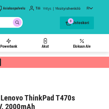
Yritys
|
Yksityishenkilö
Asiakaspalvelu
Tili
FI
0
Ostoskori
Powerbank
Akut
Elokuun Ale
 Lenovo ThinkPad T470s
V, 2000mAh