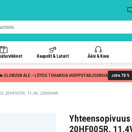
isätarvikkeet
Kaapelit & Laturit
Ääni & Kuva
🔥 ELOKUUN ALE – LÖYDÄ TUHANSIA HUIPPUTARJOUKSIA
70 %
JOPA
0s 20HF005R, 11,4V, 2000mAh
Yhteensopivuus
20HF005R, 11,4