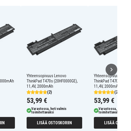
Yhteensopivuus Lenovo
Yhteensopivuus Leno
 2000mAh
ThinkPad T470s (20HF0000GE),
ThinkPad T470s (20HF
11,4V, 2000mAh
11,4V, 2000mAh
(2)
(2)
53,99 €
53,99 €
Varastossa, heti valmis
Varastossa, heti valm
toimitettavaksi
toimitettavaksi
IIN
LISÄÄ OSTOSKORIIN
LISÄÄ OSTOSKO