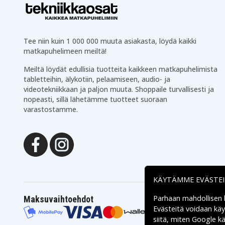
Lenovo Z40
Lenovo Z41
Lenovo IdeaPad Flex
Lenovo ThinkPad L440
Tee niin kuin 1 000 000 muuta asiakasta, löydä kaikki
Lenovo ThinkPad T440P
matkapuhelimeen meiltä!
Lenovo ThinkPad T540P
Meiltä löydät edullisia tuotteita kaikkeen matkapuhelimista
Lenovo IdeaPad Z410
tabletteihin, älykotiin, pelaamiseen, audio- ja
Lenovo IdeaPad S310
videotekniikkaan ja paljon muuta. Shoppaile turvallisesti ja
Lenovo IdeaPad S410
nopeasti, sillä lähetämme tuotteet suoraan
Lenovo IdeaPad S400U
varastostamme.
Lenovo ThinkPad E450
Lenovo ThinkPad E450c
Lenovo ThinkPad E455
Lenovo ThinkPad E460
Lenovo IdeaPad Z710
KÄYTÄMME EVÄSTE
Lenovo ThinkPad E470
Lenovo ThinkPad E570
Parhaan mahdollisen
Maksuvaihtoehdot
Lenovo ThinkPad X240
Evästeitä voidaan kä
Lenovo B40
siitä, miten
Google käs