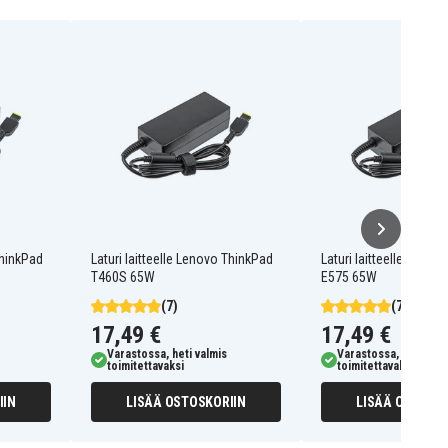
ThinkPad
Laturi laitteelle Lenovo ThinkPad
Laturi laitteelle Lenov
T460S 65W
E575 65W
(7)
(7)
17,49 €
17,49 €
Varastossa, heti valmis
Varastossa, heti valm
toimitettavaksi
toimitettavaksi
IIN
LISÄÄ OSTOSKORIIN
LISÄÄ OSTOSKO