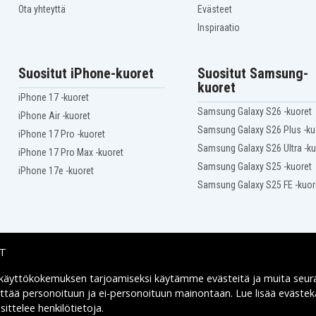
Ota yhteyttä
Evästeet
Inspiraatio
Suositut iPhone-kuoret
Suositut Samsung-
kuoret
iPhone 17 -kuoret
Samsung Galaxy S26 -kuoret
iPhone Air -kuoret
Samsung Galaxy S26 Plus -ku
iPhone 17 Pro -kuoret
Samsung Galaxy S26 Ultra -ku
iPhone 17 Pro Max -kuoret
Samsung Galaxy S25 -kuoret
iPhone 17e -kuoret
Samsung Galaxy S25 FE -kuor
IT
 käyttökokemuksen tarjoamiseksi käytämme
evästeitä
ja muita seur
Toimitusvaihtoehdot
yttää personoituun ja ei-personoituun mainontaan. Lue lisää eväst
ittelee henkilötietoja
.