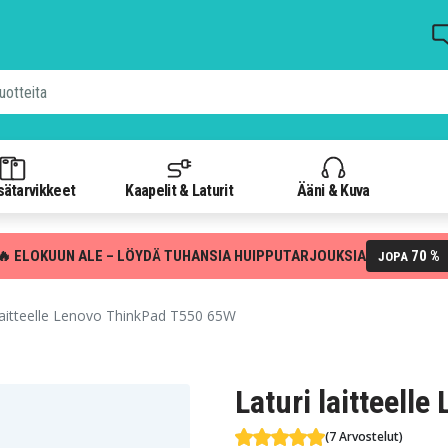
isätarvikkeet
Kaapelit & Laturit
Ääni & Kuva
🔥 ELOKUUN ALE – LÖYDÄ TUHANSIA HUIPPUTARJOUKSIA
70 %
JOPA
laitteelle Lenovo ThinkPad T550 65W
Laturi laitteell
(7 Arvostelut)