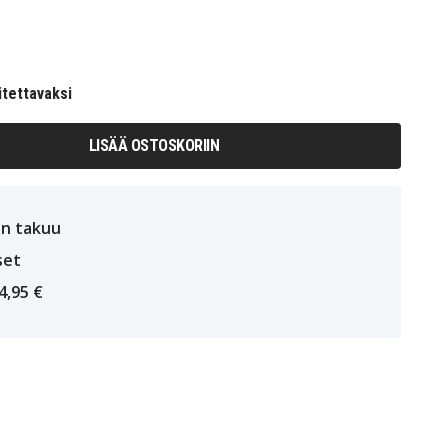
itettavaksi
LISÄÄ OSTOSKORIIN
n takuu
set
4,95 €