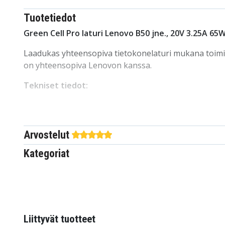
Tuotetiedot
Green Cell Pro laturi Lenovo B50 jne., 20V 3.25A 65
Laadukas yhteensopiva tietokonelaturi mukana toimite
on yhteensopiva Lenovon kanssa.
Tekniset tiedot:
Teho: 65W
Virta: 3,25A
Jännite: 20V
Arvostelut
Pin: Lenovo Slim Tip
Kategoriat
Kaapelin pituus: 2m
Väri: Musta
Yhteensopiva:
Lenovo Z70
Lenovo ThinkPad E465
Lenovo ThinkPad W550s
Liittyvät tuotteet