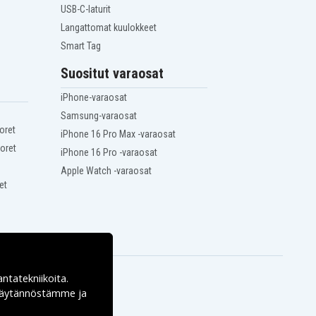
USB-C-laturit
Langattomat kuulokkeet
Smart Tag
Suositut varaosat
iPhone-varaosat
Samsung-varaosat
oret
iPhone 16 Pro Max -varaosat
oret
iPhone 16 Pro -varaosat
Apple Watch -varaosat
et
antatekniikoita.
ekäytännöstämme ja