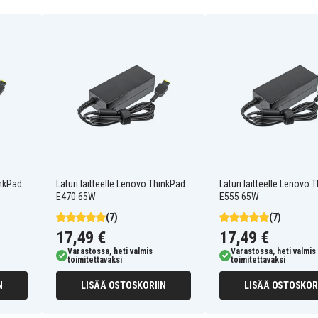
inkPad
Laturi laitteelle Lenovo ThinkPad
Laturi laitteelle Lenovo 
E470 65W
E555 65W
(7)
(7)
17,49 €
17,49 €
Varastossa, heti valmis
Varastossa, heti valmis
toimitettavaksi
toimitettavaksi
N
LISÄÄ OSTOSKORIIN
LISÄÄ OSTOSKOR