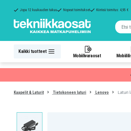
Jopa 12 kuukauden takuu
Nopeat toimitukset
Kiinteä toimitus: 4,95 €
Kaikki tuotteet
Mobiilivaraosat
Mobiilil
Laturi 
Kaapelit & Laturit
Tietokoneen laturi
Lenovo