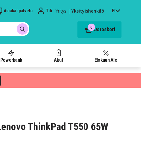
Yritys
|
Yksityishenkilö
Asiakaspalvelu
Tili
FI
0
Ostoskori
Powerbank
Akut
Elokuun Ale
e Lenovo ThinkPad T550 65W