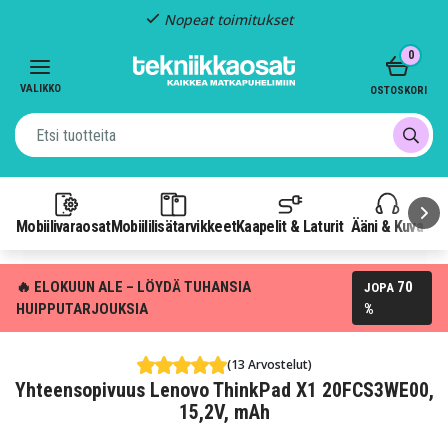
Nopeat toimitukset
Item
0
2
of
VALIKKO
OSTOSKORI
3
Mobiilivaraosat
Mobiililisätarvikkeet
Kaapelit & Laturit
Ääni & Kuva
P
🔥 ELOKUUN ALE – LÖYDÄ TUHANSIA
70
JOPA
HUIPPUTARJOUKSIA
%
(13 Arvostelut)
Yhteensopivuus Lenovo ThinkPad X1 20FCS3WE00,
15,2V, mAh