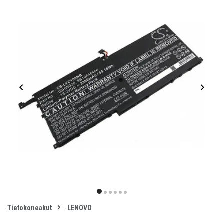
Item
1
item
item
item
item
item
item
of
0
Tietokoneakut
LENOVO
1
2
3
4
5
6