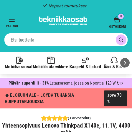
Nopeat toimitukset
Item
0
2
of
VALIKKO
OSTOSKORI
3
Mobiilivaraosat
Mobiililisätarvikkeet
Kaapelit & Laturit
Ääni & Kuva
P
Päivän superdiili - 31%
Latausasema, jossa on 6 porttia, 120 W 🔌⚡
🔥 ELOKUUN ALE – LÖYDÄ TUHANSIA
70
JOPA
HUIPPUTARJOUKSIA
%
(3 Arvostelut)
Yhteensopivuus Lenovo Thinkpad X140e, 11.1V, 4400