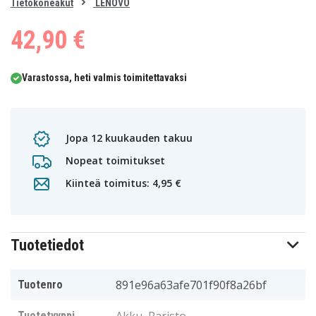
0
Tietokoneakut
LENOVO
1
42,90 €
Varastossa, heti valmis toimitettavaksi
Jopa 12 kuukauden takuu
Nopeat toimitukset
Kiinteä toimitus: 4,95 €
Tuotetiedot
891e96a63afe701f90f8a26bf
Tuotenro
Tuotetyyppi