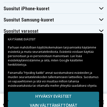
Suositut iPhone-kuoret
Suositut Samsung-kuoret
Suositut varaosat
KÄYTÄMME EVÄSTEIT
Parhaan mahdollisen käyttökokemuksen tarjoamiseksi käytämme
evästeitä
ja muita seurantatekniikoita. Evästeitä voidaan käyttää
personoituun ja ei-personoituun mainontaan. Lue lisää
Maksuvaihtoehdot
evästekäytännöstämme ja siitä, miten
Google käsittelee
henkilötietoja
.
Toimitusvaihtoehdot
Painamalla ”Hyväksy kaikki” annat suostumuksesi evästeiden ja
muiden seurantatekniikoiden tallentamiseen laitteellesi. Suostumus
on vapaaehtoinen ja sitä voi muuttaa milloin tahansa
evästeasetuksista tai ottamalla meihin yhteyttä saadaksesi ohjeita.
Copyright © 2026, Spares Nordic AB
HYVÄKSY EVÄSTEET
SIVULLA MAINITUT TAVARAMERKIT OVAT OMISTAJIENSA
42,90 €
Lenovo Thinkpad X140e, 11.1V, 4400 mAh
VAIN VÄLTTÄMÄTTÖMÄT
OMAISUUTTA.