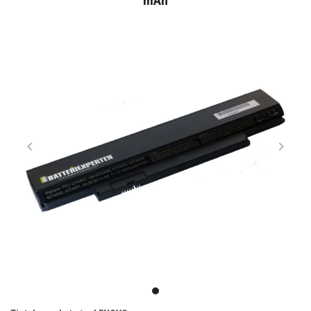
mAh
Item
1
item
of