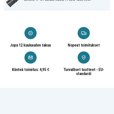
20HQS01S00
20HQS02000
20HQS0B400
Lenovo TP X1
Lenovo TP X1
Lenovo TP X1
20HQS0KC00
20HQS0KX00
20HQS0QF00
Lenovo TP X1
Lenovo TP X1
Lenovo TP X1
20HR000XAU
20HR0013AU
20HR0043AU
Lenovo TP X1
Lenovo TP X1
Lenovo TP X1-
20HRA00GAU
20K3A01SAU
20HQ000FAU
Lenovo TP X1-
Lenovo TP X1-
Lenovo TP X1-
20HQ001MAU
20HQ0026AU
20HQ002TAU
Lenovo TP X1-
Lenovo TP X1-
Lenovo TP X1-
Jopa 12 kuukauden takuu
Nopeat toimitukset
20HQA05HAU
20HQA0L5AU
20HQS0430H
Lenovo TP X1-
Lenovo TP X1-
Lenovo TP X1-
20HQS0F800
20HQS0F900
20HQS17402
Lenovo TP X1-
Lenovo TP X1-
Lenovo TP X1-
20HQS1AN04
20HQS1MX0B
20HQS1PM05
Lenovo TP X1-
Lenovo TP X1-
Lenovo TP X1-
Kiinteä toimitus: 4,95 €
Turvalliset tuotteet - EU-
20HQS2040M
20HQS2F100
20HQS41800
standardi
Lenovo TP X1-
Lenovo TP X1-
Lenovo TP X1-
20HQS4FW00
20HQS4SF00
20HQS4YY00
Lenovo TP X1-
Lenovo TP X1-
Lenovo TP X1-
20HQS6PW05
20HQS78000
20HRA02CAU
Lenovo TP X1-
Lenovo TP X1-
Lenovo TP X1-
20HRA042AU
20HRA04EAU
20HRS0JH00
Lenovo TP X1-
Lenovo TP X1-
Lenovo TP X1-
20HRS13M00
20HRS17800
20HRS17N00
Lenovo TP X1-
Lenovo TP X1-
Lenovo TP X1-
20K3000QAU
20K3A04TAU
20K3S01120