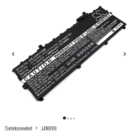
Item
1
item
item
item
item
of
0
Tietokoneakut
LENOVO
1
2
3
4