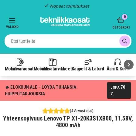
Nopeat toimitukset
Item
0
2
of
VALIKKO
OSTOSKORI
3
Mobiilivaraosat
Mobiililisätarvikkeet
Kaapelit & Laturit
Ääni & Kuva
P
🔥 ELOKUUN ALE – LÖYDÄ TUHANSIA
70
JOPA
HUIPPUTARJOUKSIA
%
(4 Arvostelut)
Yhteensopivuus Lenovo TP X1-20K3S1XB00, 11.58V,
4800 mAh